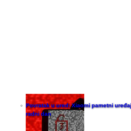
Povratak u ured: Xiaomi pametni uređaji z
radni dan