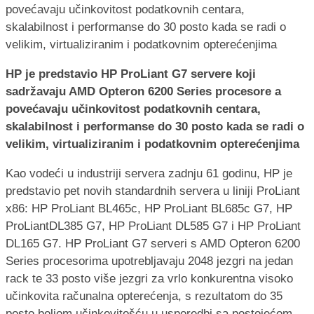
HP je predstavio HP ProLiant G7 servere koji
sadržavaju AMD Opteron 6200 Series procesore a
povećavaju učinkovitost podatkovnih centara,
skalabilnost i performanse do 30 posto kada se radi o
velikim, virtualiziranim i podatkovnim opterećenjima
Kao vodeći u industriji servera zadnju 61 godinu, HP je
predstavio pet novih standardnih servera u liniji ProLiant
x86: HP ProLiant BL465c, HP ProLiant BL685c G7, HP
ProLiantDL385 G7, HP ProLiant DL585 G7 i HP ProLiant
DL165 G7. HP ProLiant G7 serveri s AMD Opteron 6200
Series procesorima upotrebljavaju 2048 jezgri na jedan
rack te 33 posto više jezgri za vrlo konkurentna visoko
učinkovita računalna opterećenja, s rezultatom do 35
posto boljom učinkovitošću u usporedbi sa postojećom