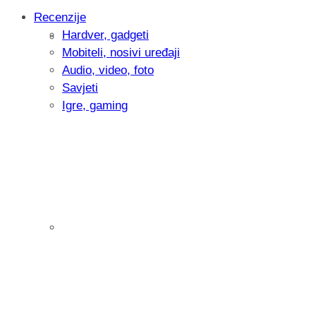
Recenzije
Hardver, gadgeti
Intervju: Goran Jović, fotograf - Hrvatsk
Mobiteli, nosivi uređaji
Audio, video, foto
Savjeti
Igre, gaming
Pitamo vas: Koliko često koristite AI al