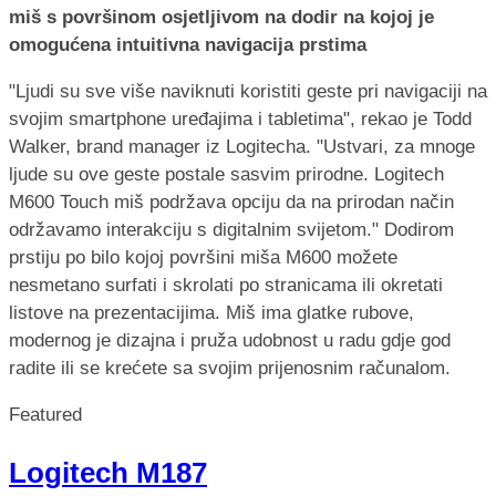
miš s površinom osjetljivom na dodir na kojoj je
omogućena intuitivna navigacija prstima
"Ljudi su sve više naviknuti koristiti geste pri navigaciji na
svojim smartphone uređajima i tabletima", rekao je Todd
Walker, brand manager iz Logitecha. "Ustvari, za mnoge
ljude su ove geste postale sasvim prirodne. Logitech
M600 Touch miš podržava opciju da na prirodan način
održavamo interakciju s digitalnim svijetom." Dodirom
prstiju po bilo kojoj površini miša M600 možete
nesmetano surfati i skrolati po stranicama ili okretati
listove na prezentacijima. Miš ima glatke rubove,
modernog je dizajna i pruža udobnost u radu gdje god
radite ili se krećete sa svojim prijenosnim računalom.
Featured
Logitech M187