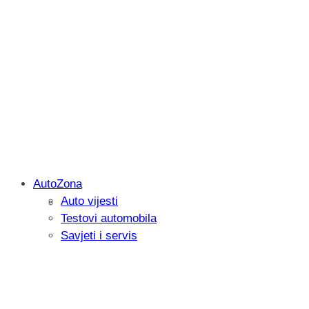
AutoZona
Auto vijesti
Savjetujemo: Što učiniti kada vaš iPad 
Testovi automobila
Savjeti i servis