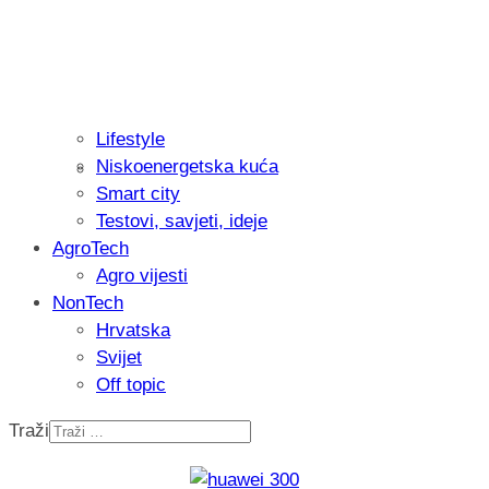
Lifestyle
Niskoenergetska kuća
Isprobali smo: Thermostar Avantgarde 
Smart city
Testovi, savjeti, ideje
AgroTech
Agro vijesti
NonTech
Hrvatska
Svijet
Off topic
Traži
Recenzija: Einhell Professional CP-EP 