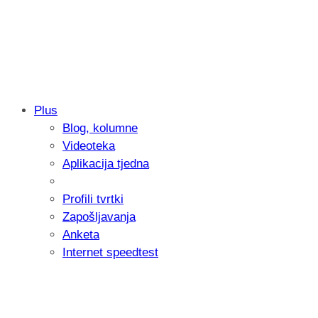
Plus
Blog, kolumne
Samsung otkrio kako je nastajala nova 
Videoteka
donijelo tanje i izdržljivije preklopne ur
Aplikacija tjedna
Profili tvrtki
Zapošljavanja
Anketa
Internet speedtest