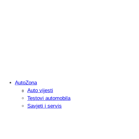
AutoZona
Auto vijesti
Savjetujemo: Što učiniti kada vaš iPad 
Testovi automobila
Savjeti i servis