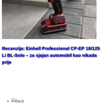
Recenzija: Einhell Professional CP-EP 18/125
Li BL-Solo – za sjajan automobil kao nikada
prije