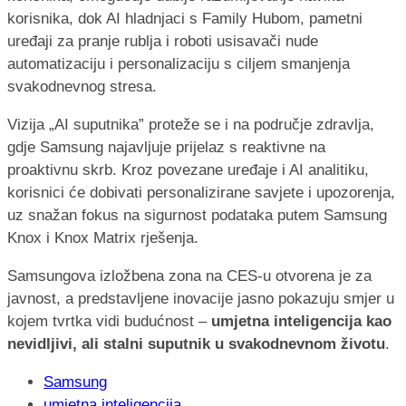
korisnika, dok AI hladnjaci s Family Hubom, pametni
uređaji za pranje rublja i roboti usisavači nude
automatizaciju i personalizaciju s ciljem smanjenja
svakodnevnog stresa.
Vizija „AI suputnika” proteže se i na područje zdravlja,
gdje Samsung najavljuje prijelaz s reaktivne na
proaktivnu skrb. Kroz povezane uređaje i AI analitiku,
korisnici će dobivati personalizirane savjete i upozorenja,
uz snažan fokus na sigurnost podataka putem Samsung
Knox i Knox Matrix rješenja.
Samsungova izložbena zona na CES-u otvorena je za
javnost, a predstavljene inovacije jasno pokazuju smjer u
kojem tvrtka vidi budućnost –
umjetna inteligencija kao
nevidljivi, ali stalni suputnik u svakodnevnom životu
.
Samsung
umjetna inteligencija