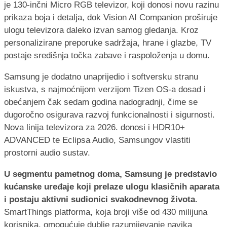
je 130-inčni Micro RGB televizor, koji donosi novu razinu
prikaza boja i detalja, dok Vision AI Companion proširuje
ulogu televizora daleko izvan samog gledanja. Kroz
personalizirane preporuke sadržaja, hrane i glazbe, TV
postaje središnja točka zabave i raspoloženja u domu.
Samsung je dodatno unaprijedio i softversku stranu
iskustva, s najmoćnijom verzijom Tizen OS-a dosad i
obećanjem čak sedam godina nadogradnji, čime se
dugoročno osigurava razvoj funkcionalnosti i sigurnosti.
Nova linija televizora za 2026. donosi i HDR10+
ADVANCED te Eclipsa Audio, Samsungov vlastiti
prostorni audio sustav.
U segmentu pametnog doma, Samsung je predstavio
kućanske uređaje koji prelaze ulogu klasičnih aparata
i postaju aktivni sudionici svakodnevnog života
.
SmartThings platforma, koja broji više od 430 milijuna
korisnika, omogućuje dublje razumijevanje navika