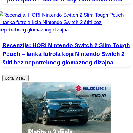
Recenzija: HORI Nintendo Switch 2 Slim Tough
Pouch – tanka futrola koja Nintendo Switch 2
štiti bez nepotrebnog glomaznog dizajna
Učitaj više...