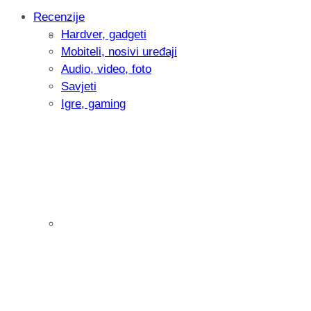
Recenzije
Hardver, gadgeti
Intervju: Goran Jović, fotograf - Hrvatsk
Mobiteli, nosivi uređaji
Audio, video, foto
Savjeti
Igre, gaming
Pitamo vas: Koliko često koristite AI al