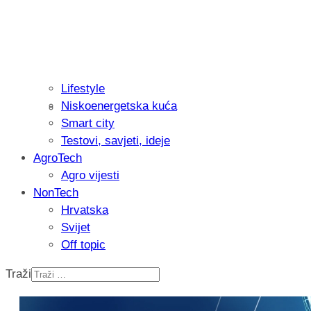
Lifestyle
Niskoenergetska kuća
Isprobali smo: Thermostar Avantgarde 
Smart city
Testovi, savjeti, ideje
AgroTech
Agro vijesti
NonTech
Hrvatska
Svijet
Off topic
Traži
Recenzija: Einhell Professional CP-EP 