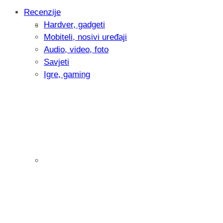
Recenzije
Hardver, gadgeti
Intervju: Goran Jović, fotograf - Hrvatsk
Mobiteli, nosivi uređaji
Audio, video, foto
Savjeti
Igre, gaming
Pitamo vas: Koliko često koristite AI al