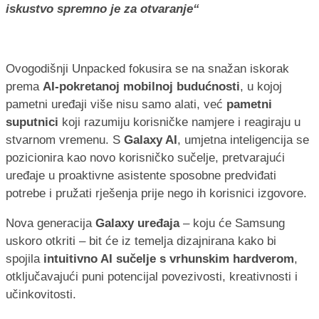
iskustvo spremno je za otvaranje“
Ovogodišnji Unpacked fokusira se na snažan iskorak
prema
AI-pokretanoj mobilnoj budućnosti
, u kojoj
pametni uređaji više nisu samo alati, već
pametni
suputnici
koji razumiju korisničke namjere i reagiraju u
stvarnom vremenu. S
Galaxy AI
, umjetna inteligencija se
pozicionira kao novo korisničko sučelje, pretvarajući
uređaje u proaktivne asistente sposobne predviđati
potrebe i pružati rješenja prije nego ih korisnici izgovore.
Nova generacija
Galaxy uređaja
– koju će Samsung
uskoro otkriti – bit će iz temelja dizajnirana kako bi
spojila
intuitivno AI sučelje s vrhunskim hardverom
,
otključavajući puni potencijal povezivosti, kreativnosti i
učinkovitosti.