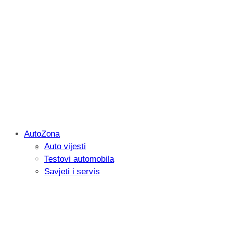
AutoZona
Auto vijesti
Savjetujemo: Što učiniti kada vaš iPad 
Testovi automobila
Savjeti i servis