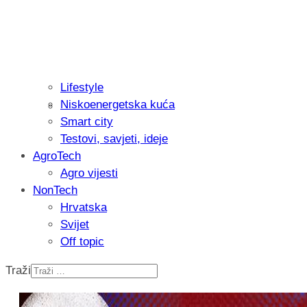
Lifestyle
Niskoenergetska kuća
Isprobali smo: Thermostar Avantgarde 
Smart city
Testovi, savjeti, ideje
AgroTech
Agro vijesti
NonTech
Hrvatska
Svijet
Off topic
Traži
Recenzija: Einhell Professional CP-EP 