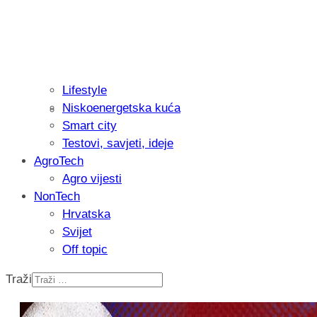
Lifestyle
Niskoenergetska kuća
Isprobali smo: Thermostar Avantgarde 
Smart city
Testovi, savjeti, ideje
AgroTech
Agro vijesti
NonTech
Hrvatska
Svijet
Off topic
Traži
Recenzija: Einhell Professional CP-EP 