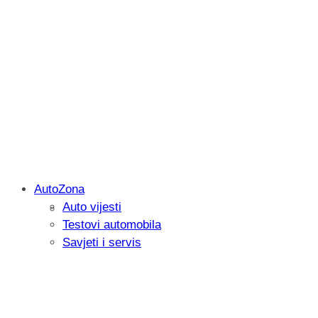
AutoZona
Auto vijesti
Savjetujemo: Što učiniti kada vaš iPad 
Testovi automobila
Savjeti i servis