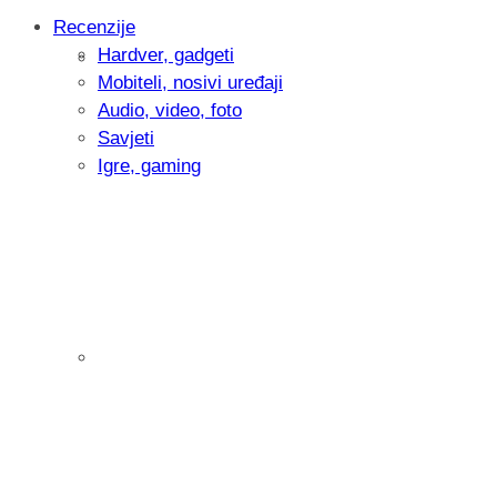
Recenzije
Hardver, gadgeti
Intervju: Goran Jović, fotograf - Hrvatsk
Mobiteli, nosivi uređaji
Audio, video, foto
Savjeti
Igre, gaming
Pitamo vas: Koliko često koristite AI al