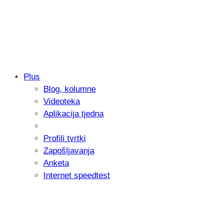
Plus
Blog, kolumne
Samsung otkrio kako je nastajala nova 
Videoteka
donijelo tanje i izdržljivije preklopne ur
Aplikacija tjedna
Profili tvrtki
Zapošljavanja
Anketa
Internet speedtest