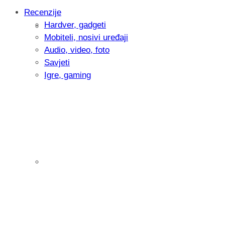
Recenzije
Hardver, gadgeti
Intervju: Goran Jović, fotograf - Hrvatsk
Mobiteli, nosivi uređaji
Audio, video, foto
Savjeti
Igre, gaming
Pitamo vas: Koliko često koristite AI al