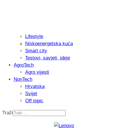
Lifestyle
Niskoenergetska kuća
Isprobali smo: Thermostar Avantgarde 
Smart city
Testovi, savjeti, ideje
AgroTech
Agro vijesti
NonTech
Hrvatska
Svijet
Off topic
Traži
Recenzija: Einhell Professional CP-EP 