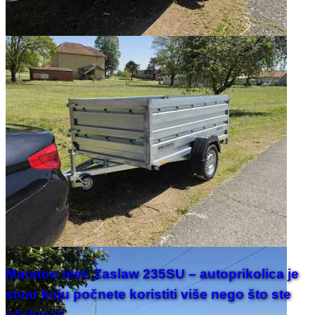
Maraton test: Zaslaw 235SU – autoprikolica je
stvar koju počnete koristiti više nego što ste
očekivali