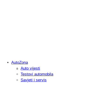
AutoZona
Auto vijesti
Savjetujemo: Što učiniti kada vaš iPad 
Testovi automobila
Savjeti i servis