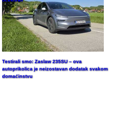
Testirali smo: Zaslaw 235SU – ova
autoprikolica je neizostavan dodatak svakom
domaćinstvu