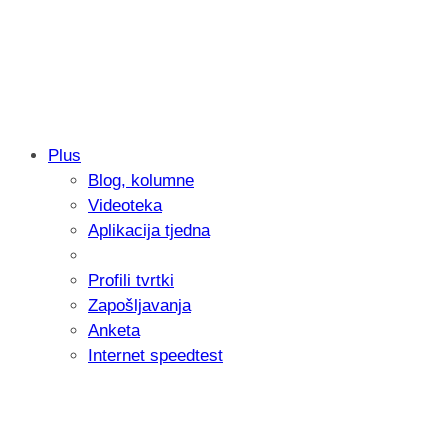
Plus
Blog, kolumne
Samsung otkrio kako je nastajala nova 
Videoteka
donijelo tanje i izdržljivije preklopne ur
Aplikacija tjedna
Profili tvrtki
Zapošljavanja
Anketa
Internet speedtest