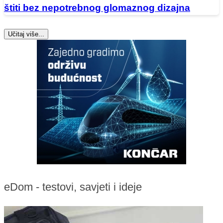
štiti bez nepotrebnog glomaznog dizajna
Učitaj više...
eDom - testovi, savjeti i ideje