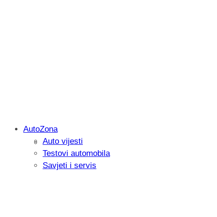
AutoZona
Auto vijesti
Savjetujemo: Što učiniti kada vaš iPad 
Testovi automobila
Savjeti i servis