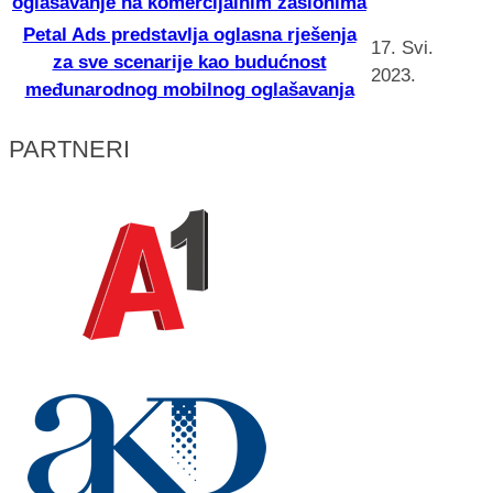
oglašavanje na komercijalnim zaslonima
Petal Ads predstavlja oglasna rješenja
17. Svi.
za sve scenarije kao budućnost
2023.
međunarodnog mobilnog oglašavanja
PARTNERI