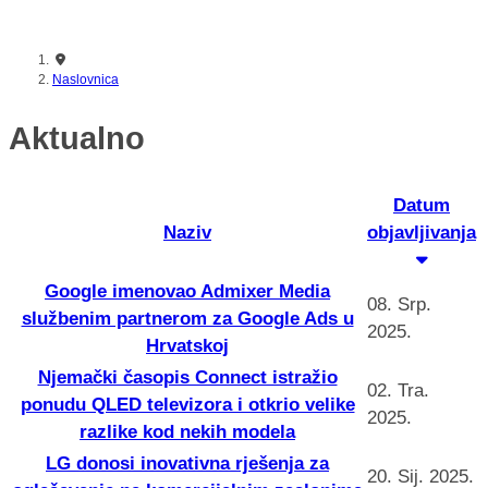
nikada prije
Naslovnica
Aktualno
Datum
Naziv
objavljivanja
Google imenovao Admixer Media
08. Srp.
službenim partnerom za Google Ads u
2025.
Hrvatskoj
Njemački časopis Connect istražio
02. Tra.
ponudu QLED televizora i otkrio velike
2025.
razlike kod nekih modela
LG donosi inovativna rješenja za
20. Sij. 2025.