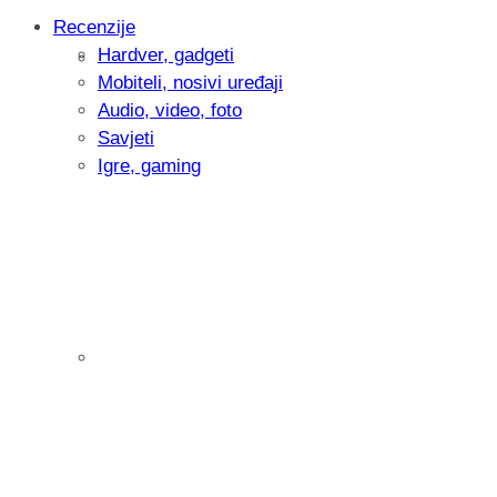
Recenzije
Hardver, gadgeti
Intervju: Goran Jović, fotograf - Hrvatsk
Mobiteli, nosivi uređaji
Audio, video, foto
Savjeti
Igre, gaming
Pitamo vas: Koliko često koristite AI al