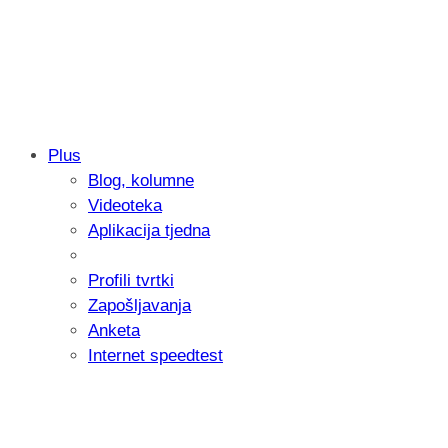
Plus
Blog, kolumne
Samsung otkrio kako je nastajala nova 
Videoteka
donijelo tanje i izdržljivije preklopne ur
Aplikacija tjedna
Profili tvrtki
Zapošljavanja
Anketa
Internet speedtest