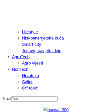
Lifestyle
Niskoenergetska kuća
Isprobali smo: Thermostar Avantgarde 
Smart city
Testovi, savjeti, ideje
AgroTech
Agro vijesti
NonTech
Hrvatska
Svijet
Off topic
Traži
Recenzija: Einhell Professional CP-EP 