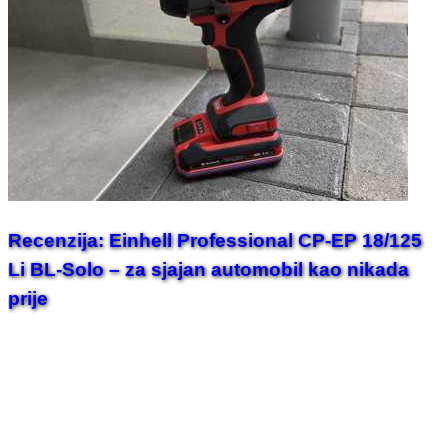
Recenzija: Einhell Professional CP-EP 18/125
Li BL-Solo – za sjajan automobil kao nikada
prije