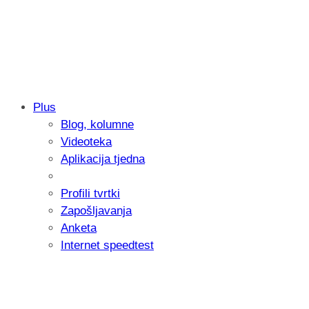
Plus
Blog, kolumne
Samsung otkrio kako je nastajala nova 
Videoteka
donijelo tanje i izdržljivije preklopne ur
Aplikacija tjedna
Profili tvrtki
Zapošljavanja
Anketa
Internet speedtest