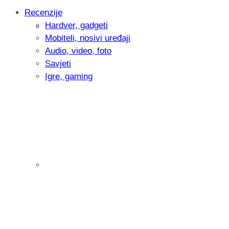
Recenzije
Hardver, gadgeti
Intervju: Goran Jović, fotograf - Hrvatsk
Mobiteli, nosivi uređaji
Audio, video, foto
Savjeti
Igre, gaming
Pitamo vas: Koliko često koristite AI al