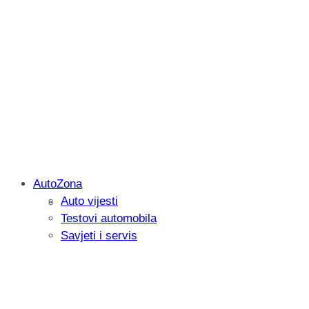
AutoZona
Auto vijesti
Savjetujemo: Što učiniti kada vaš iPad 
Testovi automobila
Savjeti i servis