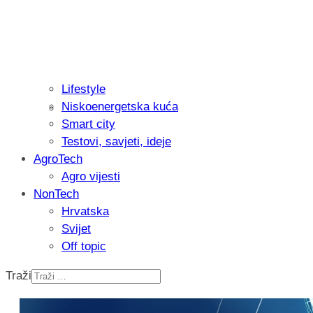
Lifestyle
Niskoenergetska kuća
Isprobali smo: Thermostar Avantgarde 
Smart city
Testovi, savjeti, ideje
AgroTech
Agro vijesti
NonTech
Hrvatska
Svijet
Off topic
Traži
Recenzija: Einhell Professional CP-EP 