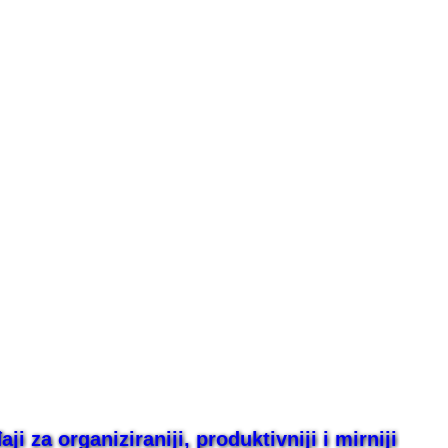
i za organiziraniji, produktivniji i mirniji