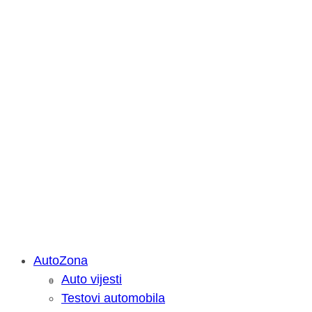
AutoZona
Auto vijesti
Savjetujemo: Što učiniti kada vaš iPa
Testovi automobila