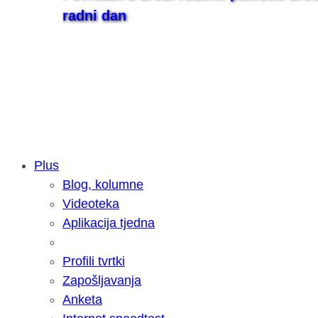
radni dan
Plus
Blog, kolumne
Samsung otkrio kako je nastajala nov
Videoteka
razvoja donijelo tanje i izdržljivije p
Aplikacija tjedna
Profili tvrtki
Zapošljavanja
Anketa