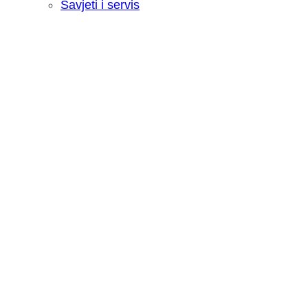
Savjeti i servis
Recenzija: HONOR Magic V6 - Preklopn