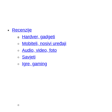
Recenzije
Hardver, gadgeti
Intervju: Goran Jović, fotograf - Hrva
Mobiteli, nosivi uređaji
Audio, video, foto
Savjeti
Igre, gaming
Pitamo vas: Koliko često koristite AI 