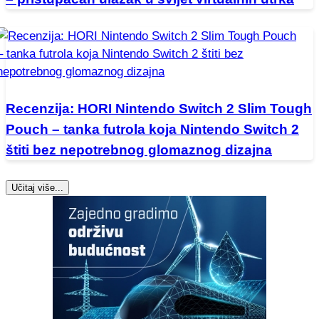
Recenzija: HORI Nintendo Switch 2 Slim Tough
Pouch – tanka futrola koja Nintendo Switch 2
štiti bez nepotrebnog glomaznog dizajna
Učitaj više...