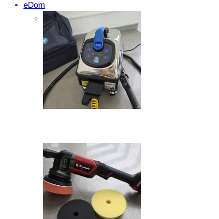
eDom
Isprobali smo: SparkShare BoxEV – pam
funkcionalnost i jednostavnost
Zašto dolazi do kristalizacije AdBlue su