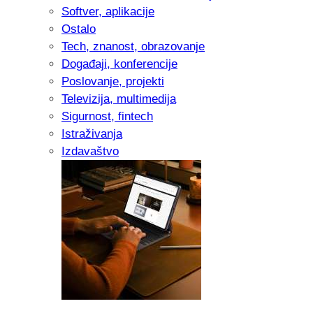
Softver, aplikacije
Ostalo
Tech, znanost, obrazovanje
Događaji, konferencije
Poslovanje, projekti
Televizija, multimedija
Sigurnost, fintech
Istraživanja
Izdavaštvo