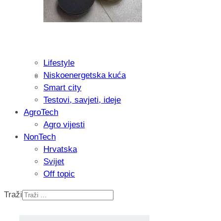
Lifestyle
Niskoenergetska kuća
Isprobali smo: Thermostar Avantgarde 
Smart city
Testovi, savjeti, ideje
AgroTech
Agro vijesti
NonTech
Hrvatska
Svijet
Off topic
Traži
Recenzija: Einhell Professional CP-EP 