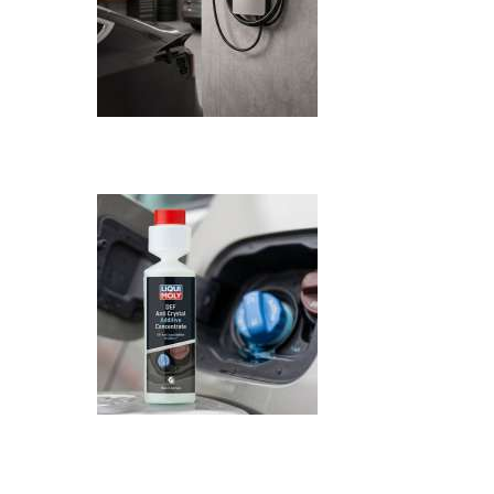
Recenzija: HONOR Magic V6 - Preklopni 