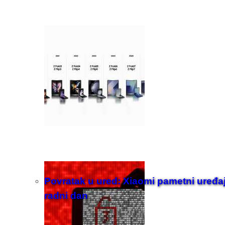
Povratak u ured: Xiaomi pametni uređaji z
radni dan