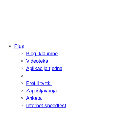
Plus
Blog, kolumne
Samsung otkrio kako je nastajala nova 
Videoteka
donijelo tanje i izdržljivije preklopne ur
Aplikacija tjedna
Profili tvrtki
Zapošljavanja
Anketa
Internet speedtest