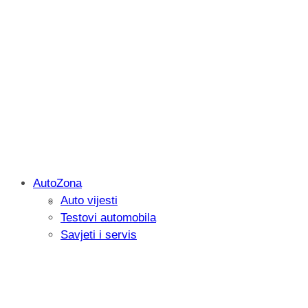
AutoZona
Auto vijesti
Savjetujemo: Što učiniti kada vaš iPad 
Testovi automobila
Savjeti i servis