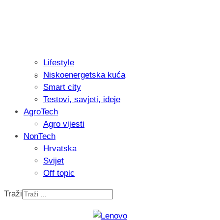
Lifestyle
Niskoenergetska kuća
Isprobali smo: Thermostar Avantgarde 
Smart city
Testovi, savjeti, ideje
AgroTech
Agro vijesti
NonTech
Hrvatska
Svijet
Off topic
Traži
Recenzija: Einhell Professional CP-EP 