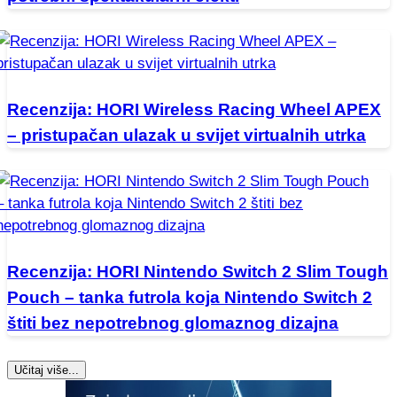
Recenzija: HORI Wireless Racing Wheel APEX
– pristupačan ulazak u svijet virtualnih utrka
Recenzija: HORI Nintendo Switch 2 Slim Tough
Pouch – tanka futrola koja Nintendo Switch 2
štiti bez nepotrebnog glomaznog dizajna
Učitaj više...