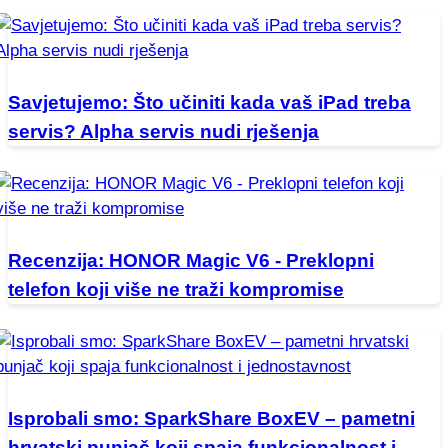
Savjetujemo: Što učiniti kada vaš iPad treba
servis? Alpha servis nudi rješenja
Recenzija: HONOR Magic V6 - Preklopni
telefon koji više ne traži kompromise
Isprobali smo: SparkShare BoxEV – pametni
hrvatski punjač koji spaja funkcionalnost i