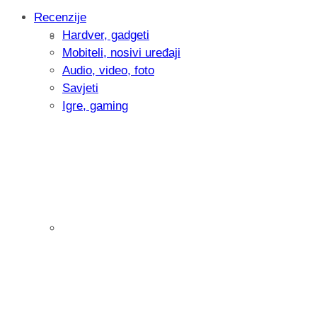
Recenzije
Hardver, gadgeti
Intervju: Goran Jović, fotograf - Hrvatsk
Mobiteli, nosivi uređaji
Audio, video, foto
Savjeti
Igre, gaming
Pitamo vas: Koliko često koristite AI al