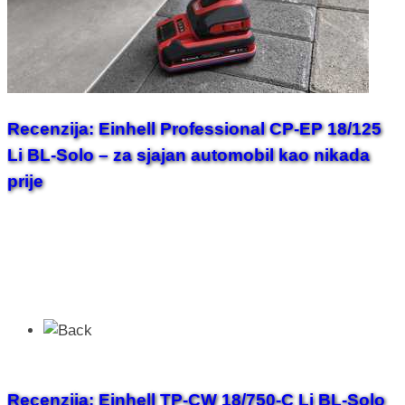
Recenzija: Einhell Professional CP-EP 18/125
Li BL-Solo – za sjajan automobil kao nikada
prije
Recenzija: Einhell TP-CW 18/750-C Li BL-Solo