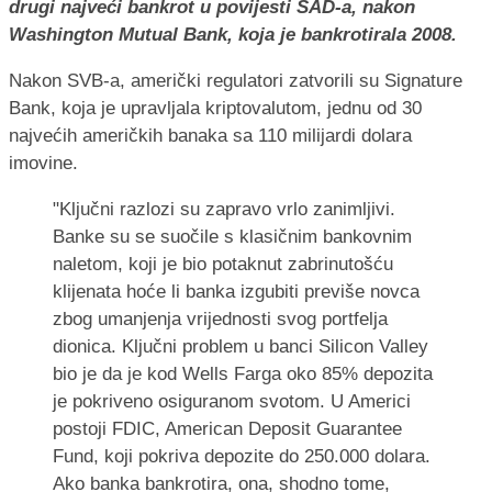
drugi najveći bankrot u povijesti SAD-a, nakon
Washington Mutual Bank, koja je bankrotirala 2008.
Nakon SVB-a, američki regulatori zatvorili su Signature
Bank, koja je upravljala kriptovalutom, jednu od 30
najvećih američkih banaka sa 110 milijardi dolara
imovine.
"Ključni razlozi su zapravo vrlo zanimljivi.
Banke su se suočile s klasičnim bankovnim
naletom, koji je bio potaknut zabrinutošću
klijenata hoće li banka izgubiti previše novca
zbog umanjenja vrijednosti svog portfelja
dionica. Ključni problem u banci Silicon Valley
bio je da je kod Wells Farga oko 85% depozita
je pokriveno osiguranom svotom. U Americi
postoji FDIC, American Deposit Guarantee
Fund, koji pokriva depozite do 250.000 dolara.
Ako banka bankrotira, ona, shodno tome,