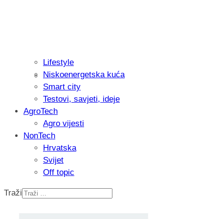
Lifestyle
Niskoenergetska kuća
Recenzija: Philips All-in-One Trimmer 
Smart city
muškarcu
Testovi, savjeti, ideje
AgroTech
Agro vijesti
NonTech
Hrvatska
Svijet
Off topic
Traži
Isprobali smo: Thermostar Avantgarde 