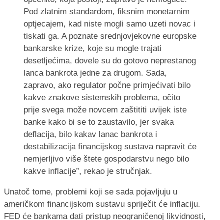
Pod zlatnim standardom, fiksnim monetarnim
optjecajem, kad niste mogli samo uzeti novac i
tiskati ga. A poznate srednjovjekovne europske
bankarske krize, koje su mogle trajati
desetljećima, dovele su do gotovo neprestanog
lanca bankrota jedne za drugom. Sada,
zapravo, ako regulator počne primjećivati bilo
kakve znakove sistemskih problema, očito
prije svega može novcem zaštititi uvijek iste
banke kako bi se to zaustavilo, jer svaka
deflacija, bilo kakav lanac bankrota i
destabilizacija financijskog sustava napravit će
nemjerljivo više štete gospodarstvu nego bilo
kakve inflacije”, rekao je stručnjak.
Unatoč tome, problemi koji se sada pojavljuju u
američkom financijskom sustavu spriječit će inflaciju.
FED će bankama dati pristup neograničenoj likvidnosti,