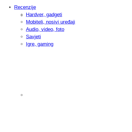
Recenzije
Hardver, gadgeti
Intervju: Goran Jović, fotograf - Hrvatsk
Mobiteli, nosivi uređaji
Audio, video, foto
Savjeti
Igre, gaming
Pitamo vas: Koliko često koristite AI al