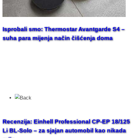
Isprobali smo: Thermostar Avantgarde S4 –
suha para mijenja način čišćenja doma
Recenzija: Einhell Professional CP-EP 18/125
Li BL-Solo – za sjajan automobil kao nikada