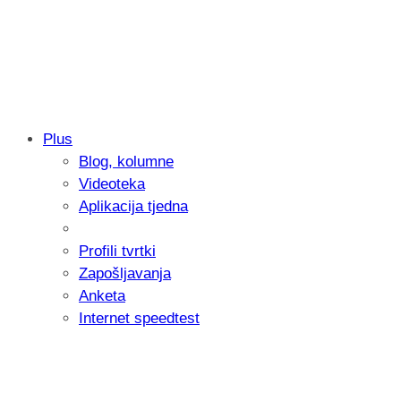
Plus
Blog, kolumne
Sony predstavlja objektiv FE 100-400m
Videoteka
654 grama
Aplikacija tjedna
Profili tvrtki
Zapošljavanja
Anketa
Internet speedtest