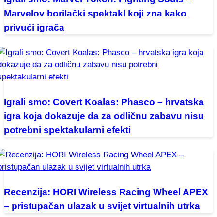
Marvelov borilački spektakl koji zna kako
privući igrača
Igrali smo: Covert Koalas: Phasco – hrvatska
igra koja dokazuje da za odličnu zabavu nisu
potrebni spektakularni efekti
Recenzija: HORI Wireless Racing Wheel APEX
– pristupačan ulazak u svijet virtualnih utrka