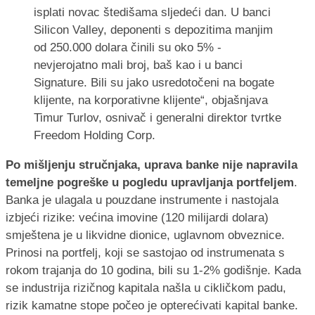
isplati novac štedišama sljedeći dan. U banci
Silicon Valley, deponenti s depozitima manjim
od 250.000 dolara činili su oko 5% -
nevjerojatno mali broj, baš kao i u banci
Signature. Bili su jako usredotočeni na bogate
klijente, na korporativne klijente“, objašnjava
Timur Turlov, osnivač i generalni direktor tvrtke
Freedom Holding Corp.
Po mišljenju stručnjaka, uprava banke nije napravila
temeljne pogreške u pogledu upravljanja portfeljem
.
Banka je ulagala u pouzdane instrumente i nastojala
izbjeći rizike: većina imovine (120 milijardi dolara)
smještena je u likvidne dionice, uglavnom obveznice.
Prinosi na portfelj, koji se sastojao od instrumenata s
rokom trajanja do 10 godina, bili su 1-2% godišnje. Kada
se industrija rizičnog kapitala našla u cikličkom padu,
rizik kamatne stope počeo je opterećivati ​​kapital banke.