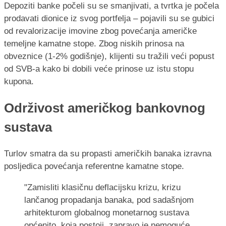
Depoziti banke počeli su se smanjivati, a tvrtka je počela
prodavati dionice iz svog portfelja – pojavili su se gubici
od revalorizacije imovine zbog povećanja američke
temeljne kamatne stope. Zbog niskih prinosa na
obveznice (1-2% godišnje), klijenti su tražili veći popust
od SVB-a kako bi dobili veće prinose uz istu stopu
kupona.
Održivost američkog bankovnog
sustava
Turlov smatra da su propasti američkih banaka izravna
posljedica povećanja referentne kamatne stope.
"Zamisliti klasičnu deflacijsku krizu, krizu
lančanog propadanja banaka, pod sadašnjom
arhitekturom globalnog monetarnog sustava
općenito, koja postoji, zapravo je nemoguće.