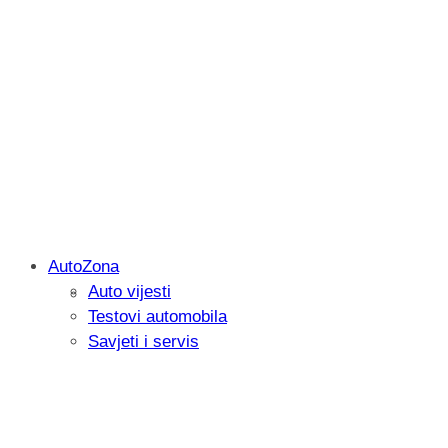
AutoZona
Auto vijesti
Igrali smo: Marvel Tōkon: Fighting Soul
Testovi automobila
kako privući igrača
Savjeti i servis