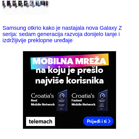
Samsung otkrio kako je nastajala nova Galaxy Z
serija: sedam generacija razvoja donijelo tanje i
izdržljivije preklopne uređaje