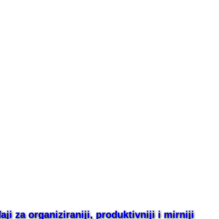
i za organiziraniji, produktivniji i mirniji