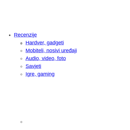
Recenzije
Hardver, gadgeti
Intervju: Goran Jović, fotograf - Hrva
Mobiteli, nosivi uređaji
Audio, video, foto
Savjeti
Igre, gaming
Pitamo vas: Koliko često koristite AI 