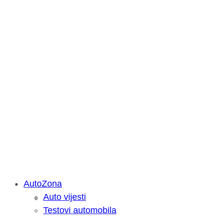
AutoZona
Auto vijesti
Savjetujemo: Što učiniti kada vaš iPa
Testovi automobila