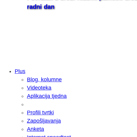
radni dan
Plus
Blog, kolumne
Samsung otkrio kako je nastajala nov
Videoteka
razvoja donijelo tanje i izdržljivije p
Aplikacija tjedna
Profili tvrtki
Zapošljavanja
Anketa