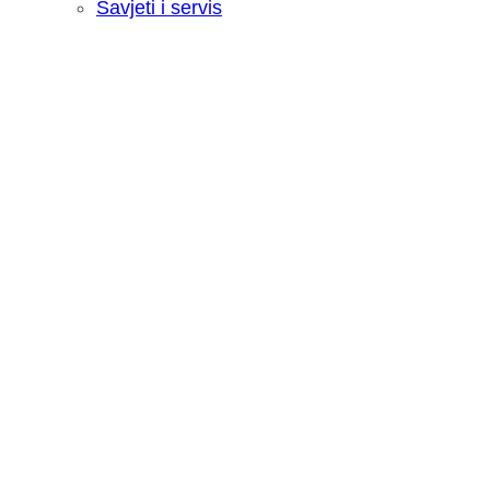
Savjeti i servis
Recenzija: HONOR Magic V6 - Preklopn