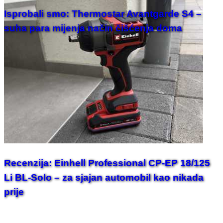
Isprobali smo: Thermostar Avantgarde S4 –
suha para mijenja način čišćenja doma
Recenzija: Einhell Professional CP-EP 18/125
Li BL-Solo – za sjajan automobil kao nikada
prije