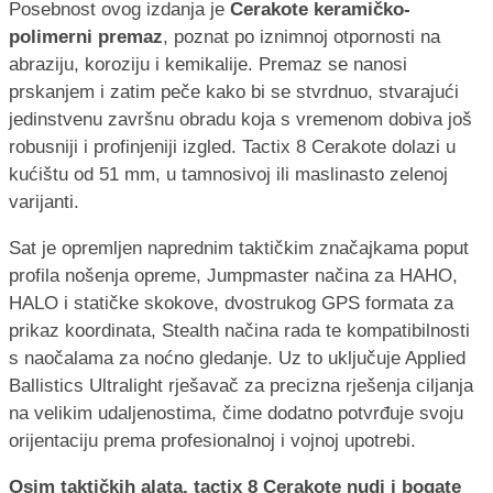
Posebnost ovog izdanja je
Cerakote keramičko-
polimerni premaz
, poznat po iznimnoj otpornosti na
abraziju, koroziju i kemikalije. Premaz se nanosi
prskanjem i zatim peče kako bi se stvrdnuo, stvarajući
jedinstvenu završnu obradu koja s vremenom dobiva još
robusniji i profinjeniji izgled. Tactix 8 Cerakote dolazi u
kućištu od 51 mm, u tamnosivoj ili maslinasto zelenoj
varijanti.
Sat je opremljen naprednim taktičkim značajkama poput
profila nošenja opreme, Jumpmaster načina za HAHO,
HALO i statičke skokove, dvostrukog GPS formata za
prikaz koordinata, Stealth načina rada te kompatibilnosti
s naočalama za noćno gledanje. Uz to uključuje Applied
Ballistics Ultralight rješavač za precizna rješenja ciljanja
na velikim udaljenostima, čime dodatno potvrđuje svoju
orijentaciju prema profesionalnoj i vojnoj upotrebi.
Osim taktičkih alata, tactix 8 Cerakote nudi i bogate