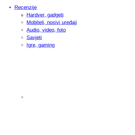
Recenzije
Hardver, gadgeti
Intervju: Goran Jović, fotograf - Hrvatsk
Mobiteli, nosivi uređaji
Audio, video, foto
Savjeti
Igre, gaming
Pitamo vas: Koliko često koristite AI al