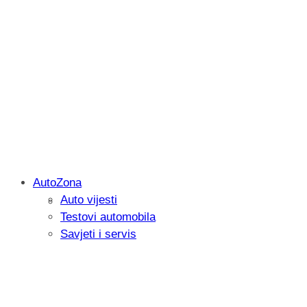
AutoZona
Auto vijesti
Savjetujemo: Što učiniti kada vaš iPad 
Testovi automobila
Savjeti i servis