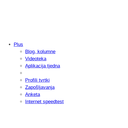
Plus
Blog, kolumne
Samsung otkrio kako je nastajala nova 
Videoteka
donijelo tanje i izdržljivije preklopne ur
Aplikacija tjedna
Profili tvrtki
Zapošljavanja
Anketa
Internet speedtest