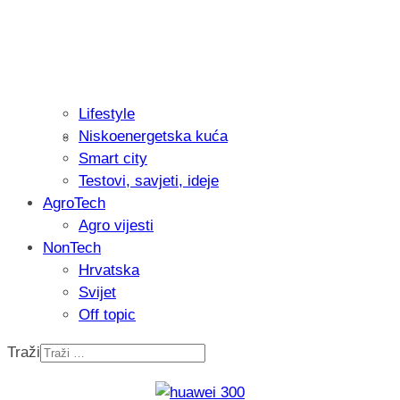
Lifestyle
Niskoenergetska kuća
Isprobali smo: Thermostar Avantgarde 
Smart city
Testovi, savjeti, ideje
AgroTech
Agro vijesti
NonTech
Hrvatska
Svijet
Off topic
Traži
Recenzija: Einhell Professional CP-EP 