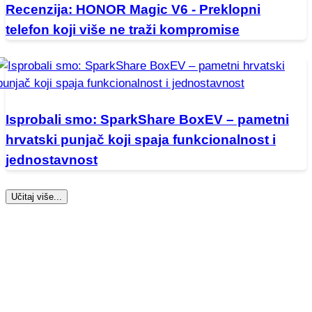
Recenzija: HONOR Magic V6 - Preklopni
telefon koji više ne traži kompromise
Isprobali smo: SparkShare BoxEV – pametni
hrvatski punjač koji spaja funkcionalnost i
jednostavnost
Učitaj više...