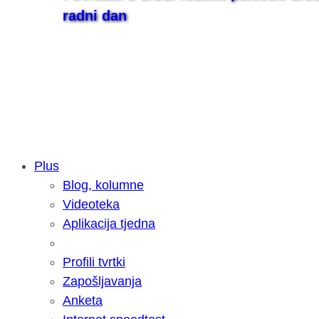
radni dan
Plus
Blog, kolumne
Samsung otkrio kako je nastajala nov
Videoteka
razvoja donijelo tanje i izdržljivije p
Aplikacija tjedna
Profili tvrtki
Zapošljavanja
Anketa