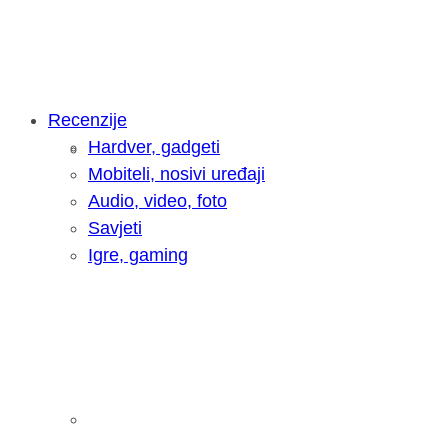
Recenzije
Hardver, gadgeti
Intervju: Goran Jović, fotograf - Hrva
Mobiteli, nosivi uređaji
Audio, video, foto
Savjeti
Igre, gaming
Pitamo vas: Koliko često koristite AI 