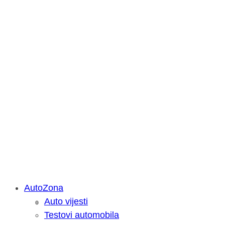
AutoZona
Auto vijesti
Savjetujemo: Što učiniti kada vaš iPa
Testovi automobila