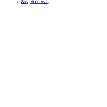
Savjeti i servis
Recenzija: HONOR Magic V6 - Preklopn