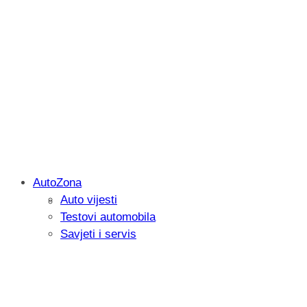
AutoZona
Auto vijesti
Savjetujemo: Što učiniti kada vaš iPad 
Testovi automobila
Savjeti i servis