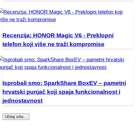
Recenzija: HONOR Magic V6 - Preklopni
telefon koji više ne traži kompromise
Isprobali smo: SparkShare BoxEV – pametni
hrvatski punjač koji spaja funkcionalnost i
jednostavnost
Učitaj više...