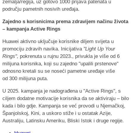
zemalja/regija, uz gotovo 1000 prijava patenata u
području pametnih nosivih uređaja.
Zajedno s korisnicima prema zdravijem načinu života
– kampanja Active Rings
Huawei aktivno uključuje korisnike diljem svijeta u
promociju zdravih navika. Inicijativa
"Light Up Your
Rings",
pokrenuta u rujnu 2023., privukla je više od 6
milijuna korisnika, koji su zajedno "upalili prstenove"
odnosno kretali su se noseći pametne uređaje više
od 300 milijuna puta.
U 2025. kampanja je nadograđena u "Active Rings", s
ciljem dodatne motivacije korisnika da se aktiviraju – bilo
kada i bilo gdje. Kampanja se već provodi u Njemačkoj,
Španjolskoj, Kini, a uskoro stiže i u ostatak Azije,
Australiju, Latinsku Ameriku, Bliski Istok i druge regije.