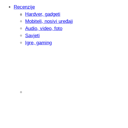
Recenzije
Hardver, gadgeti
Intervju: Goran Jović, fotograf - Hrvatsk
Mobiteli, nosivi uređaji
Audio, video, foto
Savjeti
Igre, gaming
Pitamo vas: Koliko često koristite AI al