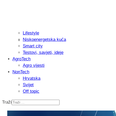
Lifestyle
Niskoenergetska kuća
Isprobali smo: Thermostar Avantgarde 
Smart city
Testovi, savjeti, ideje
AgroTech
Agro vijesti
NonTech
Hrvatska
Svijet
Off topic
Traži
Recenzija: Einhell Professional CP-EP 