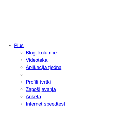
Plus
Blog, kolumne
Samsung otkrio kako je nastajala nova 
Videoteka
donijelo tanje i izdržljivije preklopne ur
Aplikacija tjedna
Profili tvrtki
Zapošljavanja
Anketa
Internet speedtest