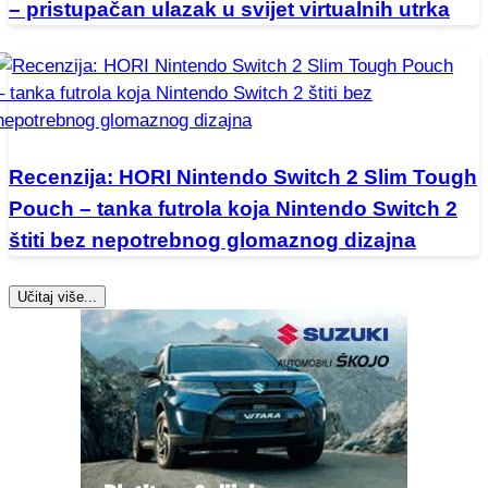
– pristupačan ulazak u svijet virtualnih utrka
Recenzija: HORI Nintendo Switch 2 Slim Tough
Pouch – tanka futrola koja Nintendo Switch 2
štiti bez nepotrebnog glomaznog dizajna
Učitaj više...