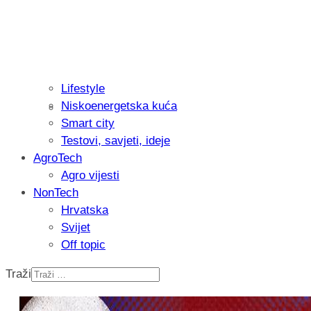
Lifestyle
Niskoenergetska kuća
Recenzija: Philips All-in-One Trimmer 
Smart city
muškarcu
Testovi, savjeti, ideje
AgroTech
Agro vijesti
NonTech
Hrvatska
Svijet
Off topic
Traži
Isprobali smo: Thermostar Avantgarde 