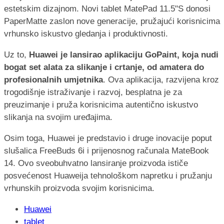
estetskim dizajnom. Novi tablet MatePad 11.5"S donosi
PaperMatte zaslon nove generacije, pružajući korisnicima
vrhunsko iskustvo gledanja i produktivnosti.
Uz to,
Huawei je lansirao aplikaciju GoPaint, koja nudi
bogat set alata za slikanje i crtanje, od amatera do
profesionalnih umjetnika
. Ova aplikacija, razvijena kroz
trogodišnje istraživanje i razvoj, besplatna je za
preuzimanje i pruža korisnicima autentično iskustvo
slikanja na svojim uređajima.
Osim toga, Huawei je predstavio i druge inovacije poput
slušalica FreeBuds 6i i prijenosnog računala MateBook
14. Ovo sveobuhvatno lansiranje proizvoda ističe
posvećenost Huaweija tehnološkom napretku i pružanju
vrhunskih proizvoda svojim korisnicima.
Huawei
tablet