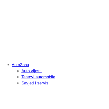
AutoZona
Auto vijesti
Igrali smo: Marvel Tōkon: Fighting Soul
Testovi automobila
kako privući igrača
Savjeti i servis