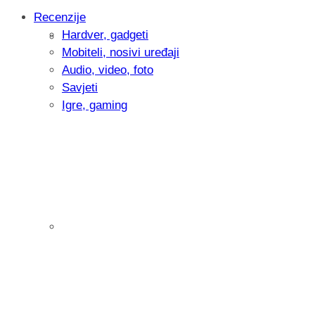
Recenzije
Hardver, gadgeti
Intervju: Goran Jović, fotograf - Hrvatsk
Mobiteli, nosivi uređaji
Audio, video, foto
Savjeti
Igre, gaming
Pitamo vas: Koliko često koristite AI al