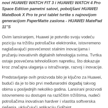
novi HUAWEI WATCH FIT 3 i HUAWEI WATCH 4 Pro
Space Edition pametni satovi, poboljšani HUAWEI
MateBook X Pro te prvi tablet tvrtke s najnovijom
generacijom PaperMatte zaslona - HUAWEI MatePad
11"S
Ovim lansiranjem, Huawei je potvrdio svoju vodeću
poziciju na tržištu potrošačke elektronike, istovremeno
naglašavajući posvećenost stalnim inovacijama i
pružanju inovativnih digitalnih tehnologija svima. Tvrtka
ostaje posvećena tehnološkom napretku, što dokazuje
kroz značajna ulaganja u istraživanje, razvoj i inovacije.
Predstavljanje ovih proizvoda bilo je ključno za Huawei,
budući da je to bio prvi međunarodni događaj takvog
obima u posljednjih nekoliko godina. Lansirani proizvodi
istovremeno su dostupni na različitim tržištima, nudeći
potrošačima inovativan hardver i vlastita softverska
rješenja, uključujući aplikaciju GoPaint.