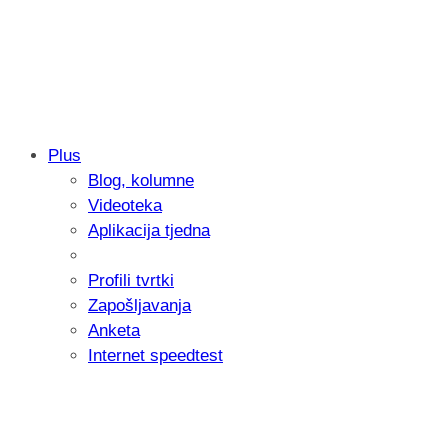
Plus
Blog, kolumne
Sony predstavlja objektiv FE 100-400m
Videoteka
654 grama
Aplikacija tjedna
Profili tvrtki
Zapošljavanja
Anketa
Internet speedtest