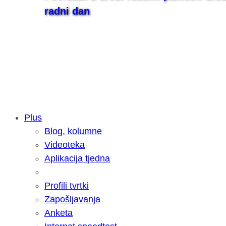
radni dan
Plus
Blog, kolumne
Samsung otkrio kako je nastajala nov
Videoteka
razvoja donijelo tanje i izdržljivije p
Aplikacija tjedna
Profili tvrtki
Zapošljavanja
Anketa