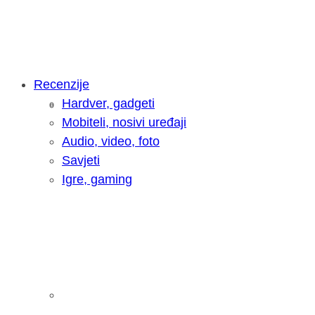
Recenzije
Hardver, gadgeti
Intervju: Goran Jović, fotograf - Hrva
Mobiteli, nosivi uređaji
Audio, video, foto
Savjeti
Igre, gaming
Pitamo vas: Koliko često koristite AI 