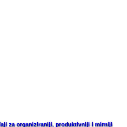
i za organiziraniji, produktivniji i mirniji