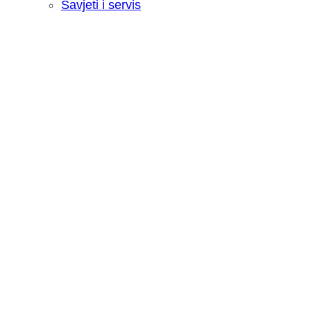
Savjeti i servis
Recenzija: HONOR Magic V6 - Preklopn