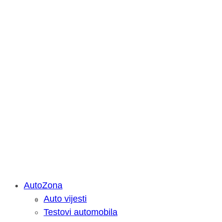
AutoZona
Auto vijesti
Savjetujemo: Što učiniti kada vaš iPa
Testovi automobila