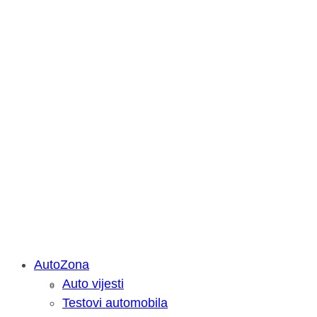
AutoZona
Auto vijesti
Savjetujemo: Što učiniti kada vaš iPa
Testovi automobila