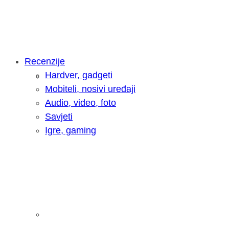
Recenzije
Hardver, gadgeti
Intervju: Goran Jović, fotograf - Hrva
Mobiteli, nosivi uređaji
Audio, video, foto
Savjeti
Igre, gaming
Pitamo vas: Koliko često koristite AI 