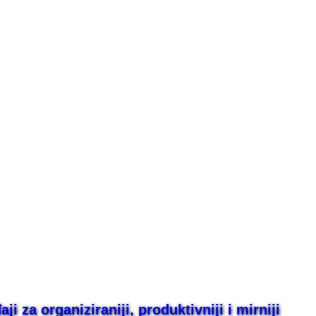
i za organiziraniji, produktivniji i mirniji