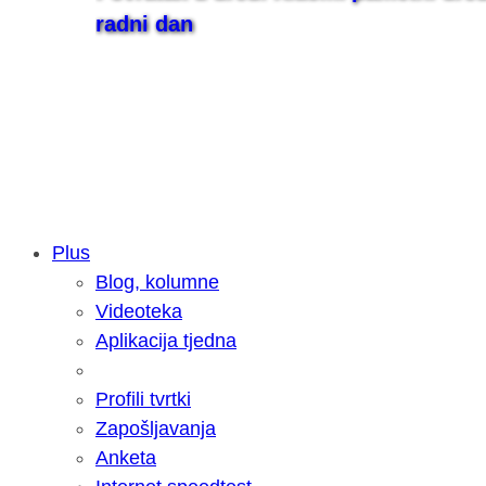
radni dan
Plus
Blog, kolumne
Samsung otkrio kako je nastajala nov
Videoteka
razvoja donijelo tanje i izdržljivije p
Aplikacija tjedna
Profili tvrtki
Zapošljavanja
Anketa