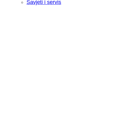
Savjeti i servis
Recenzija: HONOR Magic V6 - Preklopn