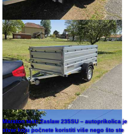
Maraton test: Zaslaw 235SU – autoprikolica je
stvar koju počnete koristiti više nego što ste