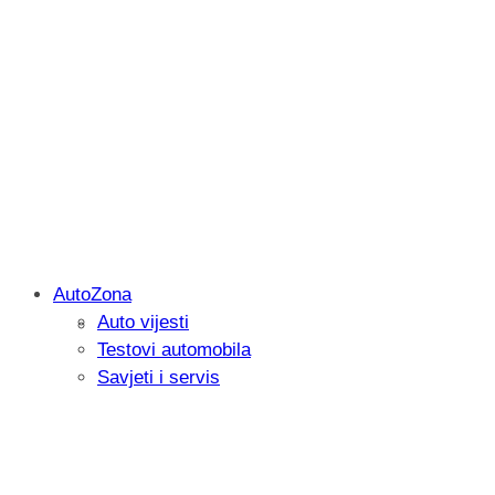
AutoZona
Auto vijesti
Savjetujemo: Što učiniti kada vaš iPad 
Testovi automobila
Savjeti i servis