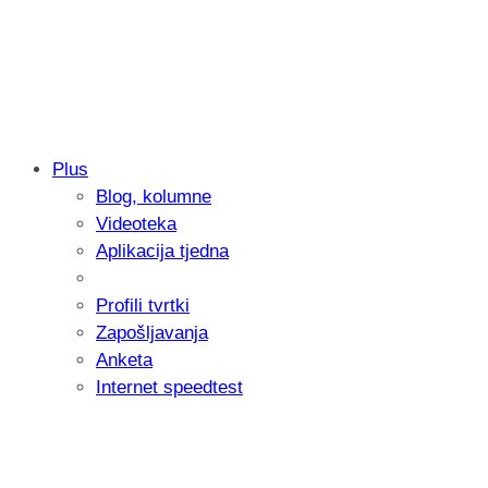
Plus
Blog, kolumne
Sony predstavlja objektiv FE 100-400m
Videoteka
654 grama
Aplikacija tjedna
Profili tvrtki
Zapošljavanja
Anketa
Internet speedtest