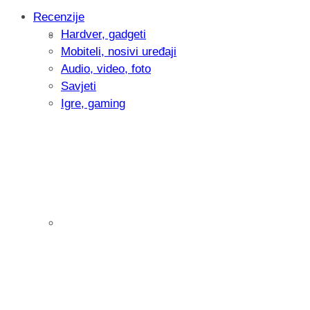
Recenzije
Hardver, gadgeti
Intervju: Goran Jović, fotograf - Hrvatsk
Mobiteli, nosivi uređaji
Audio, video, foto
Savjeti
Igre, gaming
Pitamo vas: Koliko često koristite AI al