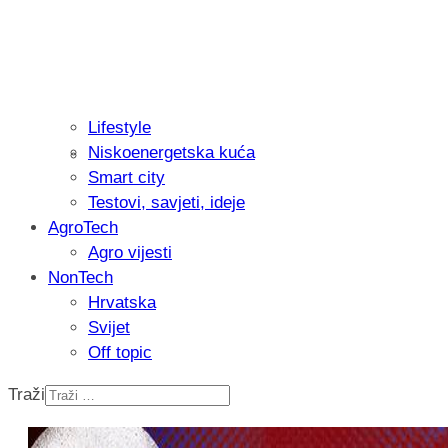
Lifestyle
Niskoenergetska kuća
Recenzija: Philips All-in-One Trimmer 
Smart city
muškarcu
Testovi, savjeti, ideje
AgroTech
Agro vijesti
NonTech
Hrvatska
Svijet
Off topic
Traži
Isprobali smo: Thermostar Avantgarde 