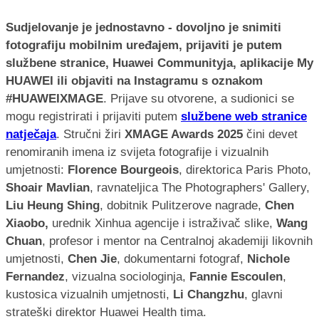
Sudjelovanje je jednostavno - dovoljno je snimiti
fotografiju mobilnim uređajem, prijaviti je putem
službene stranice, Huawei Communityja, aplikacije My
HUAWEI ili objaviti na Instagramu s oznakom
#HUAWEIXMAGE
. Prijave su otvorene, a sudionici se
mogu registrirati i prijaviti putem
službene web stranice
natječaja
. Stručni žiri
XMAGE Awards 2025
čini devet
renomiranih imena iz svijeta fotografije i vizualnih
umjetnosti:
Florence Bourgeois
, direktorica Paris Photo,
Shoair Mavlian
, ravnateljica The Photographers' Gallery,
Liu Heung Shing
, dobitnik Pulitzerove nagrade,
Chen
Xiaobo,
urednik Xinhua agencije i istraživač slike,
Wang
Chuan
, profesor i mentor na Centralnoj akademiji likovnih
umjetnosti,
Chen Jie
, dokumentarni fotograf,
Nichole
Fernandez
, vizualna sociologinja,
Fannie Escoulen
,
kustosica vizualnih umjetnosti,
Li Changzhu
, glavni
strateški direktor Huawei Health tima.