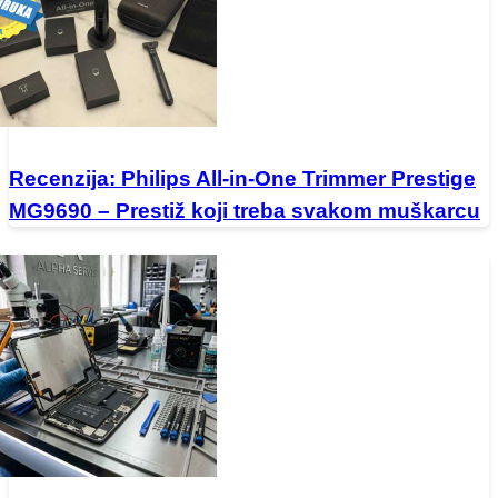
Recenzija: Philips All-in-One Trimmer Prestige
MG9690 – Prestiž koji treba svakom muškarcu