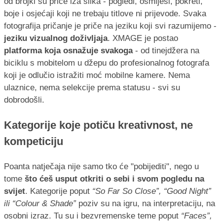
od brojki su priče iza slika - pogledi, osmijesi, pokreti,
boje i osjećaji koji ne trebaju titlove ni prijevode. Svaka
fotografija pričanje je priče na jeziku koji svi razumijemo -
jeziku vizualnog doživljaja
. XMAGE je postao
platforma koja osnažuje svakoga
- od tinejdžera na
biciklu s mobitelom u džepu do profesionalnog fotografa
koji je odlučio istražiti moć mobilne kamere. Nema
ulaznice, nema selekcije prema statusu - svi su
dobrodošli.
Kategorije koje potiču kreativnost, ne
kompeticiju
Poanta natječaja nije samo tko će "pobijediti", nego u
tome
što ćeš usput otkriti o sebi i svom pogledu na
svijet
. Kategorije poput
“So Far So Close”, “Good Night”
ili “Colour & Shade”
poziv su na igru, na interpretaciju, na
osobni izraz. Tu su i bezvremenske teme poput
“Faces”,