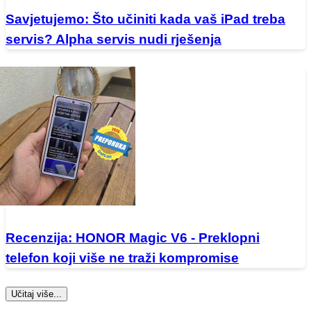
Savjetujemo: Što učiniti kada vaš iPad treba
servis? Alpha servis nudi rješenja
Recenzija: HONOR Magic V6 - Preklopni
telefon koji više ne traži kompromise
Učitaj više...