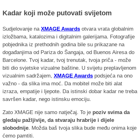
Kadar koji može putovati svijetom
Sudjelovanje na
XMAGE Awards
otvara vrata globalnim
izložbama, katalozima i digitalnim galerijama. Fotografije
pobjednika iz prethodnih godina bile su prikazane na
događanjima od Pariza do Šangaja, od Buenos Airesa do
Barcelone. Tvoj kadar, tvoj trenutak, tvoja priča - može
biti dio svjetske vizualne baštine. U svijetu preplavljenom
vizualnim sadržajem,
XMAGE Awards
podsjeća na ono
važno - da slika ima moć. Da mobitel može biti alat
izraza, empatije i ljepote. Da istinski dobar kadar ne treba
savršen kadar, nego istinsku emociju.
Zato XMAGE nije samo natječaj. To je
poziv svima da
gledaju pažljivije, da stvaraju hrabrije i dijele
slobodnije
. Možda baš tvoja slika bude među onima koje
ćemo pamtiti.