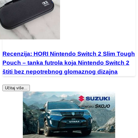
Recenzija: HORI Nintendo Switch 2 Slim Tough
Pouch – tanka futrola koja Nintendo Switch 2
štiti bez nepotrebnog glomaznog dizajna
Učitaj više...