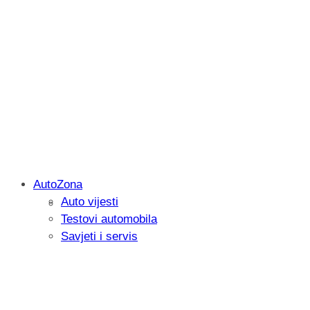
AutoZona
Auto vijesti
Savjetujemo: Što učiniti kada vaš iPad 
Testovi automobila
Savjeti i servis