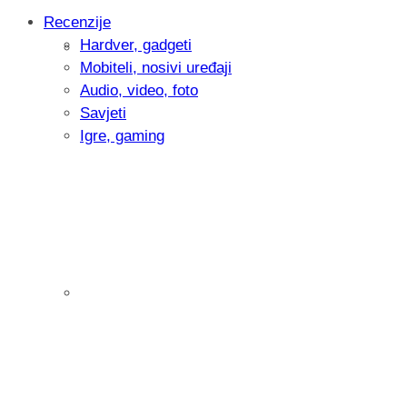
Recenzije
Hardver, gadgeti
Intervju: Goran Jović, fotograf - Hrvatsk
Mobiteli, nosivi uređaji
Audio, video, foto
Savjeti
Igre, gaming
Pitamo vas: Koliko često koristite AI al