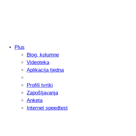
Plus
Blog, kolumne
Samsung otkrio kako je nastajala nova 
Videoteka
donijelo tanje i izdržljivije preklopne ur
Aplikacija tjedna
Profili tvrtki
Zapošljavanja
Anketa
Internet speedtest