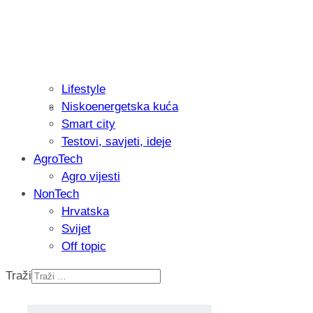
Lifestyle
Niskoenergetska kuća
Recenzija: Philips All-in-One Trimmer 
Smart city
muškarcu
Testovi, savjeti, ideje
AgroTech
Agro vijesti
NonTech
Hrvatska
Svijet
Off topic
Traži
Isprobali smo: Thermostar Avantgarde 