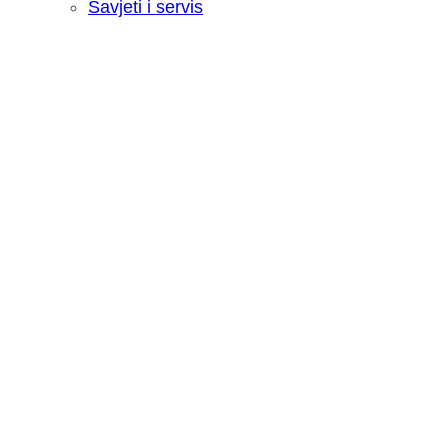
Savjeti i servis
Recenzija: HONOR Magic V6 - Preklopn