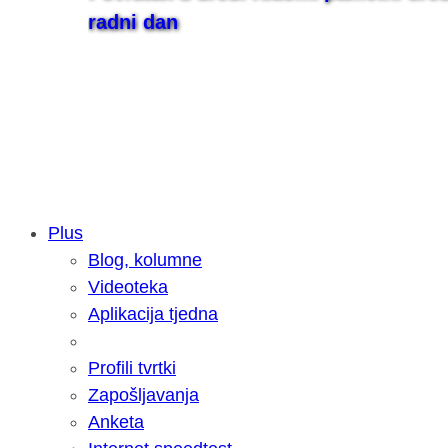
radni dan
Plus
Blog, kolumne
Samsung otkrio kako je nastajala nov
Videoteka
razvoja donijelo tanje i izdržljivije p
Aplikacija tjedna
Profili tvrtki
Zapošljavanja
Anketa