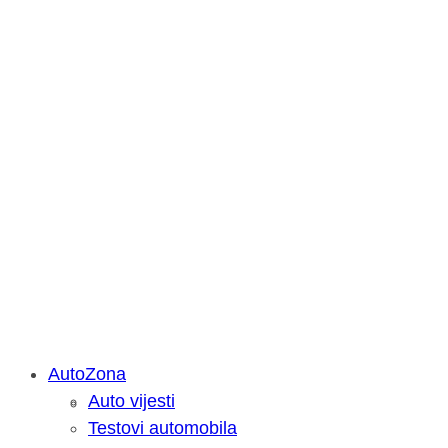
AutoZona
Auto vijesti
Savjetujemo: Što učiniti kada vaš iPa
Testovi automobila