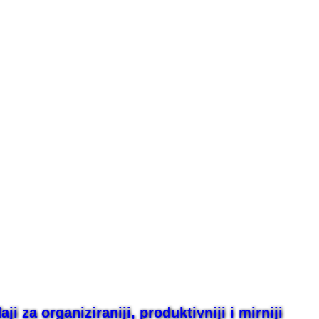
i za organiziraniji, produktivniji i mirniji