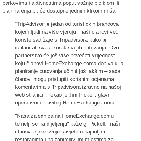
parkovima i aktivnostima poput vožnje biciklom ili
planinarenja bit će dostupne jednim klikom miša.
“TripAdvisor je jedan od turističkih brandova
kojem ljudi najviše vjeruju i naši članovi već
koriste sadržaje s Tripadvisora kako bi
isplanirali svaki korak svojih putovanja. Ovo
partnerstvo će još više povećati vrijednost
koju članovi HomeExchange.coma dobivaju, a
planiranje putovanja učiniti još lakšim – sada
članovi mogu pristupiti korisnim ocjenama i
komentarima s Tripadvisora izravno na našoj
web stranici'', rekao je Jim Pickell, glavni
operativni upravitelj HomeExchange.coma.
''Naša zajednica na HomeExchange.comu
temelji se na dijeljenju'' kaže g. Pickell, ''naši
članovi dijele svoje savjete o najboljim
restoranima i najzanimljivijim mjestima za