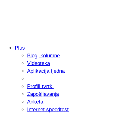
Plus
Blog, kolumne
Samsung otkrio kako je nastajala nova 
Videoteka
donijelo tanje i izdržljivije preklopne ur
Aplikacija tjedna
Profili tvrtki
Zapošljavanja
Anketa
Internet speedtest