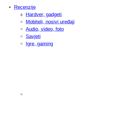
Recenzije
Hardver, gadgeti
Intervju: Goran Jović, fotograf - Hrvatsk
Mobiteli, nosivi uređaji
Audio, video, foto
Savjeti
Igre, gaming
Pitamo vas: Koliko često koristite AI al