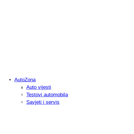
AutoZona
Auto vijesti
Savjetujemo: Što učiniti kada vaš iPad 
Testovi automobila
Savjeti i servis