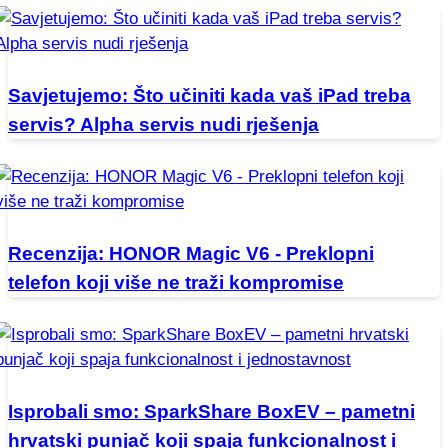
Savjetujemo: Što učiniti kada vaš iPad treba
servis? Alpha servis nudi rješenja
Recenzija: HONOR Magic V6 - Preklopni
telefon koji više ne traži kompromise
Isprobali smo: SparkShare BoxEV – pametni
hrvatski punjač koji spaja funkcionalnost i