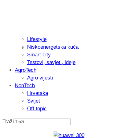
Lifestyle
Niskoenergetska kuća
Isprobali smo: Thermostar Avantgarde 
Smart city
Testovi, savjeti, ideje
AgroTech
Agro vijesti
NonTech
Hrvatska
Svijet
Off topic
Traži
Recenzija: Einhell Professional CP-EP 