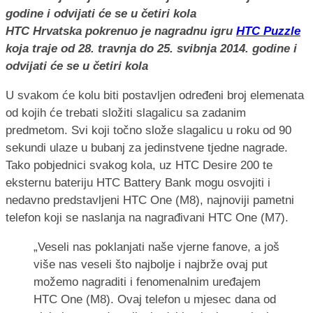
HTC Hrvatska pokrenuo je nagradnu igru
HTC Puzzle
koja traje od 28. travnja do 25. svibnja 2014. godine i
odvijati će se u četiri kola
U svakom će kolu biti postavljen određeni broj elemenata
od kojih će trebati složiti slagalicu sa zadanim
predmetom. Svi koji točno slože slagalicu u roku od 90
sekundi ulaze u bubanj za jedinstvene tjedne nagrade.
Tako pobjednici svakog kola, uz HTC Desire 200 te
eksternu bateriju HTC Battery Bank mogu osvojiti i
nedavno predstavljeni HTC One (M8), najnoviji pametni
telefon koji se naslanja na nagrađivani HTC One (M7).
„Veseli nas poklanjati naše vjerne fanove, a još
više nas veseli što najbolje i najbrže ovaj put
možemo nagraditi i fenomenalnim uređajem
HTC One (M8). Ovaj telefon u mjesec dana od