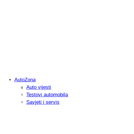
AutoZona
Auto vijesti
Savjetujemo: Što učiniti kada vaš iPad 
Testovi automobila
Savjeti i servis