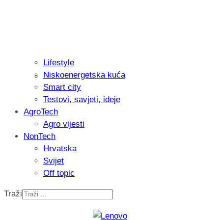
Lifestyle
Niskoenergetska kuća
Isprobali smo: Thermostar Avantgarde 
Smart city
Testovi, savjeti, ideje
AgroTech
Agro vijesti
NonTech
Hrvatska
Svijet
Off topic
Traži
Recenzija: Einhell Professional CP-EP 