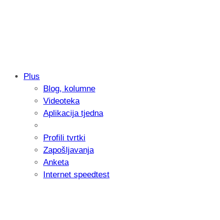
Plus
Blog, kolumne
Samsung otkrio kako je nastajala nova 
Videoteka
donijelo tanje i izdržljivije preklopne ur
Aplikacija tjedna
Profili tvrtki
Zapošljavanja
Anketa
Internet speedtest