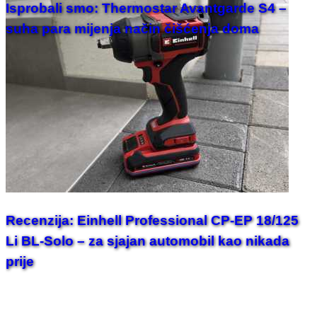
Isprobali smo: Thermostar Avantgarde S4 –
suha para mijenja način čišćenja doma
Recenzija: Einhell Professional CP-EP 18/125
Li BL-Solo – za sjajan automobil kao nikada
prije