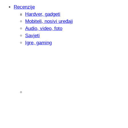
Recenzije
Hardver, gadgeti
Intervju: Goran Jović, fotograf - Hrvatsk
Mobiteli, nosivi uređaji
Audio, video, foto
Savjeti
Igre, gaming
Pitamo vas: Koliko često koristite AI al