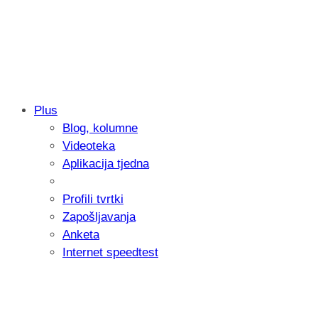
Plus
Blog, kolumne
Sony predstavlja objektiv FE 100-400m
Videoteka
654 grama
Aplikacija tjedna
Profili tvrtki
Zapošljavanja
Anketa
Internet speedtest