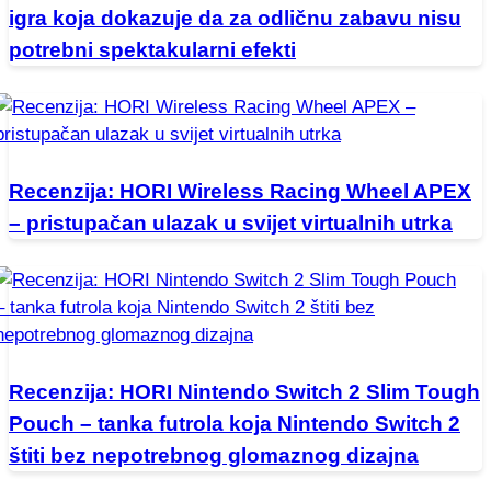
igra koja dokazuje da za odličnu zabavu nisu
potrebni spektakularni efekti
Recenzija: HORI Wireless Racing Wheel APEX
– pristupačan ulazak u svijet virtualnih utrka
Recenzija: HORI Nintendo Switch 2 Slim Tough
Pouch – tanka futrola koja Nintendo Switch 2
štiti bez nepotrebnog glomaznog dizajna