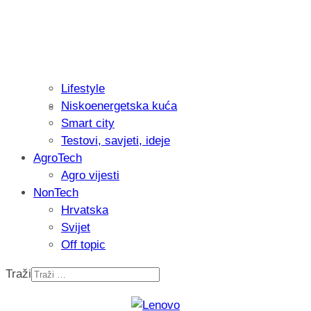
Lifestyle
Niskoenergetska kuća
Recenzija: Philips All-in-One Trimmer 
Smart city
muškarcu
Testovi, savjeti, ideje
AgroTech
Agro vijesti
NonTech
Hrvatska
Svijet
Off topic
Traži
Isprobali smo: Thermostar Avantgarde 