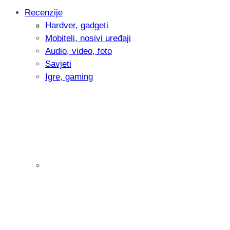
Recenzije
Hardver, gadgeti
Intervju: Goran Jović, fotograf - Hrvatsk
Mobiteli, nosivi uređaji
Audio, video, foto
Savjeti
Igre, gaming
Pitamo vas: Koliko često koristite AI al