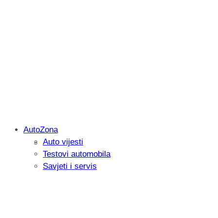
AutoZona
Auto vijesti
Savjetujemo: Što učiniti kada vaš iPad 
Testovi automobila
Savjeti i servis