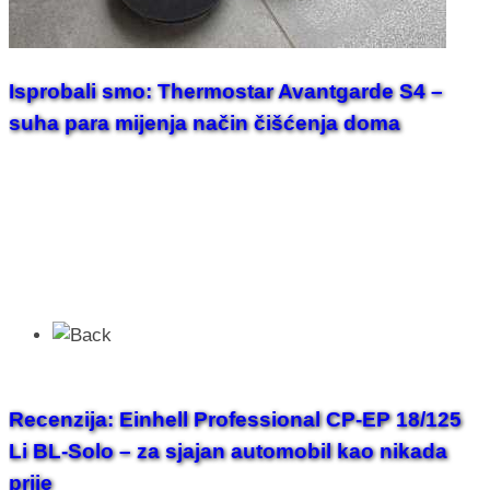
Isprobali smo: Thermostar Avantgarde S4 –
suha para mijenja način čišćenja doma
Recenzija: Einhell Professional CP-EP 18/125
Li BL-Solo – za sjajan automobil kao nikada
prije