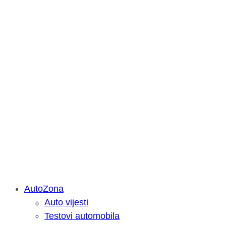
AutoZona
Auto vijesti
Savjetujemo: Što učiniti kada vaš iPa
Testovi automobila