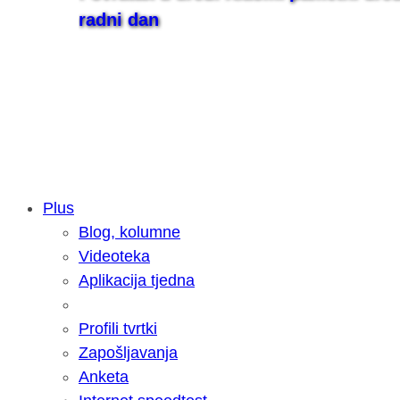
radni dan
Plus
Blog, kolumne
Samsung otkrio kako je nastajala nov
Videoteka
razvoja donijelo tanje i izdržljivije p
Aplikacija tjedna
Profili tvrtki
Zapošljavanja
Anketa