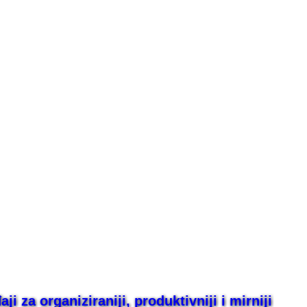
i za organiziraniji, produktivniji i mirniji