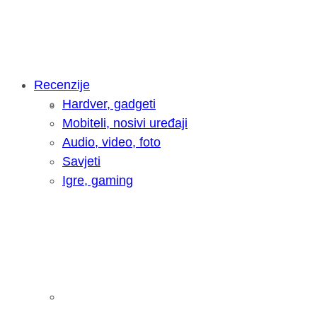
Recenzije
Hardver, gadgeti
Intervju: Goran Jović, fotograf - Hrva
Mobiteli, nosivi uređaji
Audio, video, foto
Savjeti
Igre, gaming
Pitamo vas: Koliko često koristite AI 