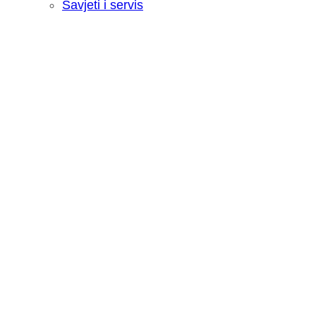
Savjeti i servis
Recenzija: HONOR Magic V6 - Preklopn