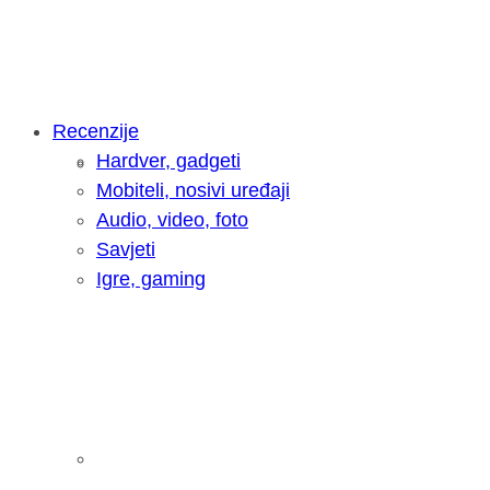
Recenzije
Hardver, gadgeti
Intervju: Goran Jović, fotograf - Hrva
Mobiteli, nosivi uređaji
Audio, video, foto
Savjeti
Igre, gaming
Pitamo vas: Koliko često koristite AI 