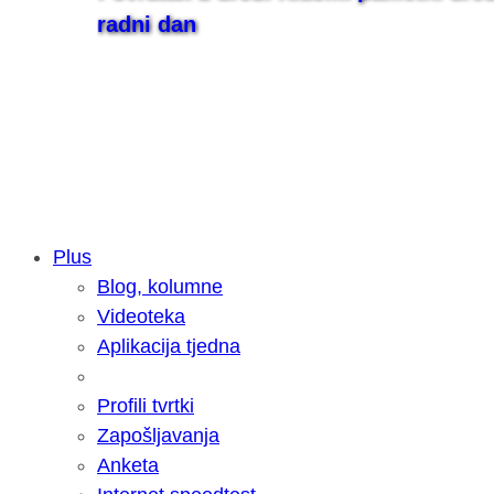
radni dan
Plus
Blog, kolumne
Samsung otkrio kako je nastajala nov
Videoteka
razvoja donijelo tanje i izdržljivije p
Aplikacija tjedna
Profili tvrtki
Zapošljavanja
Anketa