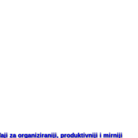
i za organiziraniji, produktivniji i mirniji