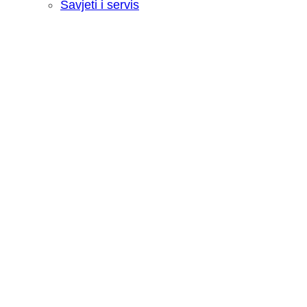
Savjeti i servis
Recenzija: HONOR Magic V6 - Preklopn