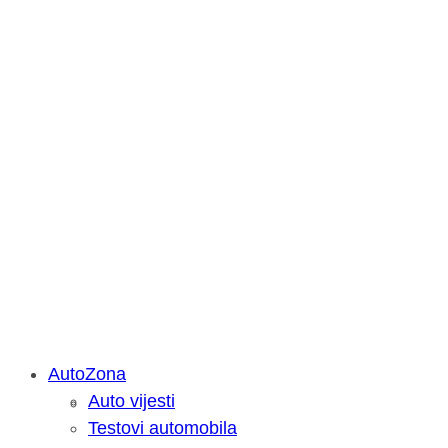
AutoZona
Auto vijesti
Savjetujemo: Što učiniti kada vaš iPa
Testovi automobila