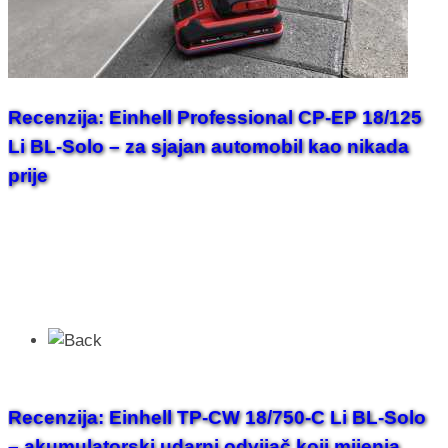
Recenzija: Einhell Professional CP-EP 18/125
Li BL-Solo – za sjajan automobil kao nikada
prije
Recenzija: Einhell TP-CW 18/750-C Li BL-Solo
– akumulatorski udarni odvijač koji mijenja