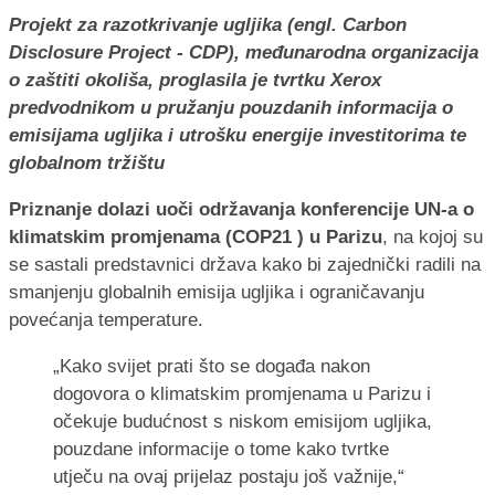
Projekt za razotkrivanje ugljika (engl. Carbon
Disclosure Project - CDP), međunarodna organizacija
o zaštiti okoliša, proglasila je tvrtku Xerox
predvodnikom u pružanju pouzdanih informacija o
emisijama ugljika i utrošku energije investitorima te
globalnom tržištu
Priznanje dolazi uoči održavanja konferencije UN-a o
klimatskim promjenama (COP21 ) u Parizu
, na kojoj su
se sastali predstavnici država kako bi zajednički radili na
smanjenju globalnih emisija ugljika i ograničavanju
povećanja temperature.
„Kako svijet prati što se događa nakon
dogovora o klimatskim promjenama u Parizu i
očekuje budućnost s niskom emisijom ugljika,
pouzdane informacije o tome kako tvrtke
utječu na ovaj prijelaz postaju još važnije,“