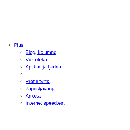
Plus
Blog, kolumne
Samsung otkrio kako je nastajala nova 
Videoteka
donijelo tanje i izdržljivije preklopne ur
Aplikacija tjedna
Profili tvrtki
Zapošljavanja
Anketa
Internet speedtest