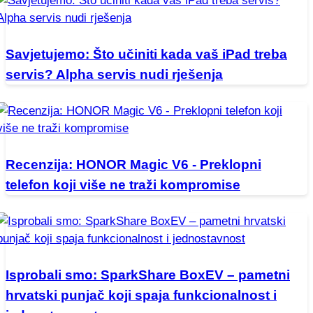
Savjetujemo: Što učiniti kada vaš iPad treba
servis? Alpha servis nudi rješenja
Recenzija: HONOR Magic V6 - Preklopni
telefon koji više ne traži kompromise
Isprobali smo: SparkShare BoxEV – pametni
hrvatski punjač koji spaja funkcionalnost i