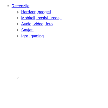
Recenzije
Hardver, gadgeti
Intervju: Goran Jović, fotograf - Hrvatsk
Mobiteli, nosivi uređaji
Audio, video, foto
Savjeti
Igre, gaming
Pitamo vas: Koliko često koristite AI al