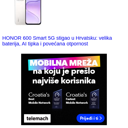
HONOR 600 Smart 5G stigao u Hrvatsku: velika
baterija, AI tipka i povećana otpornost