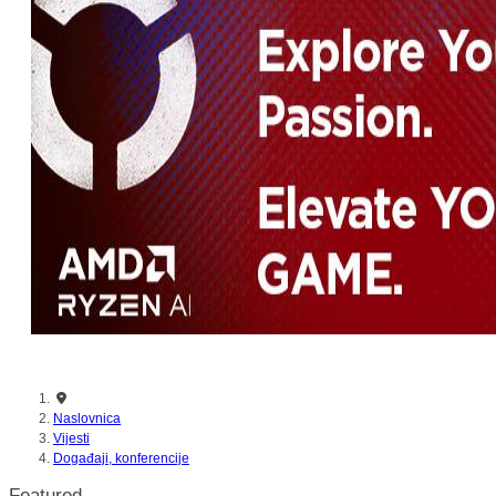
nikada prije
Naslovnica
Vijesti
Događaji, konferencije
Featured