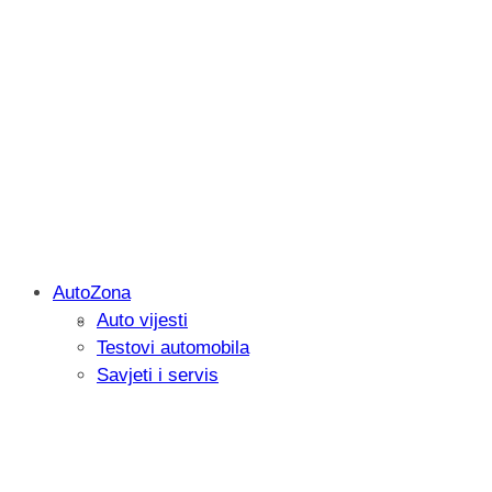
AutoZona
Auto vijesti
Savjetujemo: Što učiniti kada vaš iPad 
Testovi automobila
Savjeti i servis