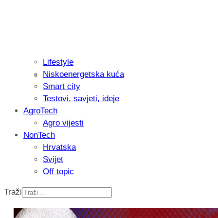
Lifestyle
Niskoenergetska kuća
Isprobali smo: Thermostar Avantgarde 
Smart city
Testovi, savjeti, ideje
AgroTech
Agro vijesti
NonTech
Hrvatska
Svijet
Off topic
Traži
Recenzija: Einhell Professional CP-EP 