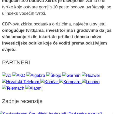
mogućih 100 bodova Xerox je osvojio 99
. Samo one
tvrtke koje ostvare gornjih 10 posto bodova uvrštavaju se
u indeks vodećih tvrtki.
CDP-ova zbirka podataka o rizicima, najveća u svijetu,
omogućuje tvrtkama, investitorima i gradovima da još
više umanje rizik, iskoriste prilike i donesu takve
investicijske odluke koje će voditi prema održivijem
svijetu
.
PARTNERI
Zadnje recenzije