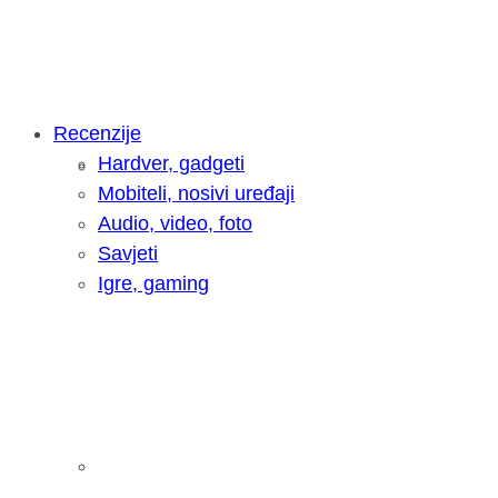
Recenzije
Hardver, gadgeti
Intervju: Goran Jović, fotograf - Hrva
Mobiteli, nosivi uređaji
Audio, video, foto
Savjeti
Igre, gaming
Pitamo vas: Koliko često koristite AI 