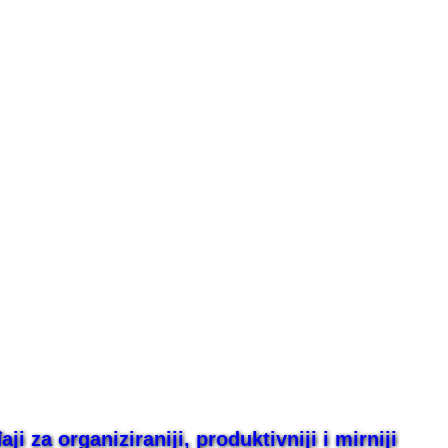
i za organiziraniji, produktivniji i mirniji