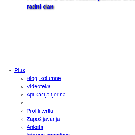
radni dan
Plus
Blog, kolumne
Samsung otkrio kako je nastajala nov
Videoteka
razvoja donijelo tanje i izdržljivije p
Aplikacija tjedna
Profili tvrtki
Zapošljavanja
Anketa