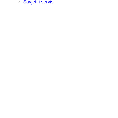
Savjeti i servis
Recenzija: HONOR Magic V6 - Preklopn