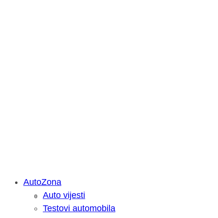
AutoZona
Auto vijesti
Savjetujemo: Što učiniti kada vaš iPa
Testovi automobila