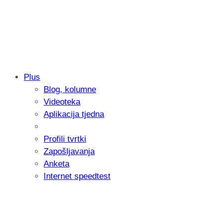
Plus
Blog, kolumne
Samsung otkrio kako je nastajala nova 
Videoteka
donijelo tanje i izdržljivije preklopne ur
Aplikacija tjedna
Profili tvrtki
Zapošljavanja
Anketa
Internet speedtest