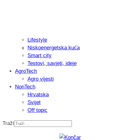
Lifestyle
Niskoenergetska kuća
Isprobali smo: Thermostar Avantgarde 
Smart city
Testovi, savjeti, ideje
AgroTech
Agro vijesti
NonTech
Hrvatska
Svijet
Off topic
Traži
Recenzija: Einhell Professional CP-EP 