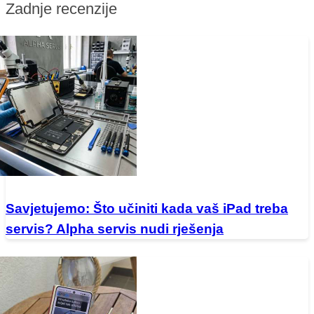
Zadnje recenzije
Savjetujemo: Što učiniti kada vaš iPad treba
servis? Alpha servis nudi rješenja