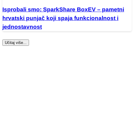
Isprobali smo: SparkShare BoxEV – pametni
hrvatski punjač koji spaja funkcionalnost i
jednostavnost
Učitaj više...