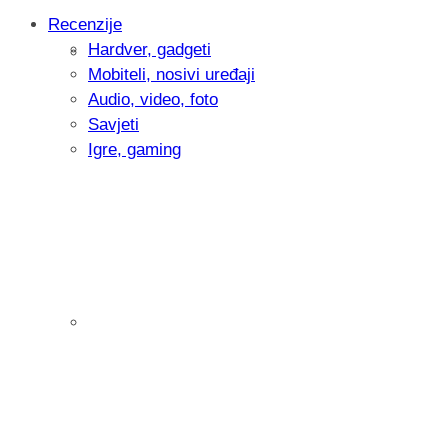
Recenzije
Hardver, gadgeti
Intervju: Goran Jović, fotograf - Hrvatsk
Mobiteli, nosivi uređaji
Audio, video, foto
Savjeti
Igre, gaming
Pitamo vas: Koliko često koristite AI al