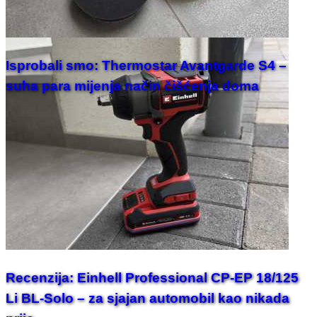
Isprobali smo: Thermostar Avantgarde S4 –
suha para mijenja način čišćenja doma
Recenzija: Einhell Professional CP-EP 18/125
Li BL-Solo – za sjajan automobil kao nikada