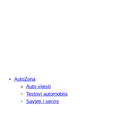
AutoZona
Auto vijesti
Savjetujemo: Što učiniti kada vaš iPad 
Testovi automobila
Savjeti i servis