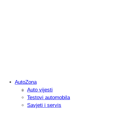
AutoZona
Auto vijesti
Savjetujemo: Što učiniti kada vaš iPad 
Testovi automobila
Savjeti i servis