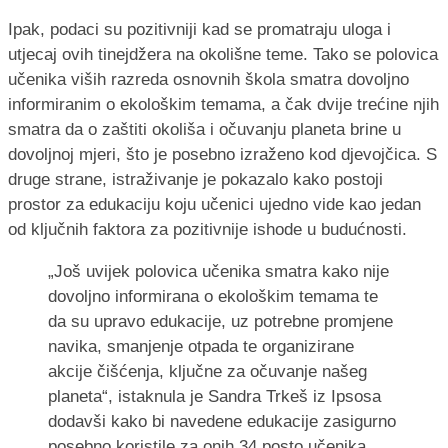
Ipak, podaci su pozitivniji kad se promatraju uloga i
utjecaj ovih tinejdžera na okolišne teme. Tako se polovica
učenika viših razreda osnovnih škola smatra dovoljno
informiranim o ekološkim temama, a čak dvije trećine njih
smatra da o zaštiti okoliša i očuvanju planeta brine u
dovoljnoj mjeri, što je posebno izraženo kod djevojčica. S
druge strane, istraživanje je pokazalo kako postoji
prostor za edukaciju koju učenici ujedno vide kao jedan
od ključnih faktora za pozitivnije ishode u budućnosti.
„Još uvijek polovica učenika smatra kako nije
dovoljno informirana o ekološkim temama te
da su upravo edukacije, uz potrebne promjene
navika, smanjenje otpada te organizirane
akcije čišćenja, ključne za očuvanje našeg
planeta“, istaknula je Sandra Trkeš iz Ipsosa
dodavši kako bi navedene edukacije zasigurno
posebno koristile za onih 34 posto učenika