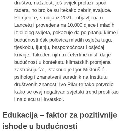
društvu, nažalost, još uvijek prolazi ispod
radara, no brojke su itekako zabrinjavajuće.
Primjerice, studija iz 2021., objavljena u
Lancetu i provedena na 10.000 djece i mladih
iz cijelog svijeta, pokazuje da po pitanju klime i
budućnosti čak polovica mladih osjeća tugu,
tjeskobu, ljutnju, bespomoćnost i osjećaj
krivnje. Također, njih tri četvrtine misli da je
budućnost u kontekstu klimatskih promjena
zastrašujuća“, istaknuo je Igor Mikloušić,
psiholog i znanstveni suradnik na Institutu
društvenih znanosti Ivo Pilar te tako potvrdio
kako se ovaj negativan svjetski trend preslikao
i na djecu u Hrvatskoj.
Edukacija – faktor za pozitivnije
ishode u budućnosti