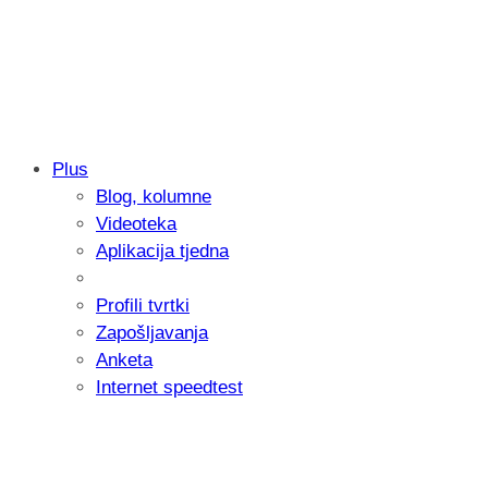
Plus
Blog, kolumne
Samsung otkrio kako je nastajala nova 
Videoteka
donijelo tanje i izdržljivije preklopne ur
Aplikacija tjedna
Profili tvrtki
Zapošljavanja
Anketa
Internet speedtest