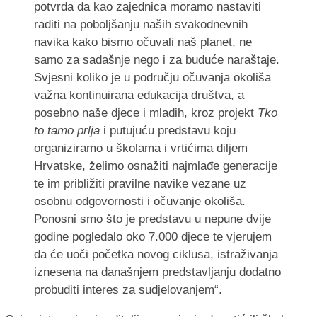
potvrda da kao zajednica moramo nastaviti
raditi na poboljšanju naših svakodnevnih
navika kako bismo očuvali naš planet, ne
samo za sadašnje nego i za buduće naraštaje.
Svjesni koliko je u području očuvanja okoliša
važna kontinuirana edukacija društva, a
posebno naše djece i mladih, kroz projekt
Tko
to tamo prlja
i putujuću predstavu koju
organiziramo u školama i vrtićima diljem
Hrvatske, želimo osnažiti najmlađe generacije
te im približiti pravilne navike vezane uz
osobnu odgovornosti i očuvanje okoliša.
Ponosni smo što je predstavu u nepune dvije
godine pogledalo oko 7.000 djece te vjerujem
da će uoči početka novog ciklusa, istraživanja
iznesena na današnjem predstavljanju dodatno
probuditi interes za sudjelovanjem“.