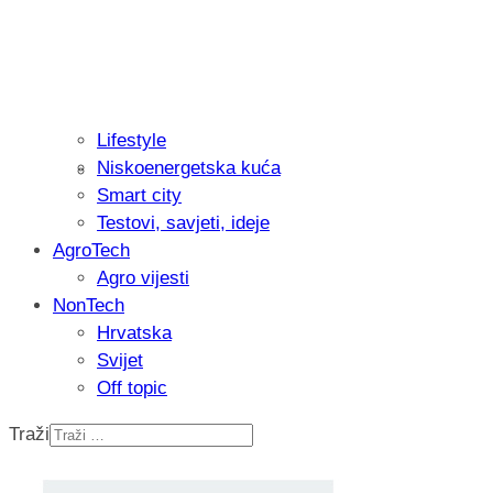
Lifestyle
Niskoenergetska kuća
Recenzija: Philips All-in-One Trimmer 
Smart city
muškarcu
Testovi, savjeti, ideje
AgroTech
Agro vijesti
NonTech
Hrvatska
Svijet
Off topic
Traži
Isprobali smo: Thermostar Avantgarde 