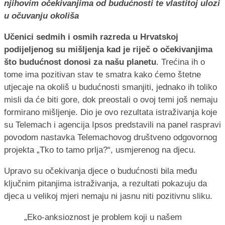
njihovim očekivanjima od budućnosti te vlastitoj ulozi
u očuvanju okoliša
Učenici sedmih i osmih razreda u Hrvatskoj
podijeljenog su mišljenja kad je riječ o očekivanjima
što budućnost donosi za našu planetu
. Trećina ih o
tome ima pozitivan stav te smatra kako ćemo štetne
utjecaje na okoliš u budućnosti smanjiti, jednako ih toliko
misli da će biti gore, dok preostali o ovoj temi još nemaju
formirano mišljenje. Dio je ovo rezultata istraživanja koje
su Telemach i agencija Ipsos predstavili na panel raspravi
povodom nastavka Telemachovog društveno odgovornog
projekta „Tko to tamo prlja?“, usmjerenog na djecu.
Upravo su očekivanja djece o budućnosti bila među
ključnim pitanjima istraživanja, a rezultati pokazuju da
djeca u velikoj mjeri nemaju ni jasnu niti pozitivnu sliku.
„Eko-anksioznost je problem koji u našem