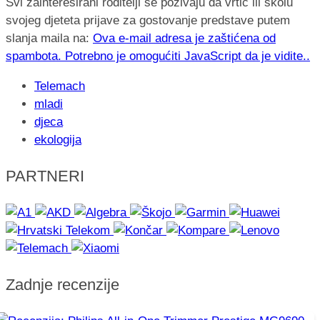
Svi zainteresirani roditelji se pozivaju da vrtić ili školu
svojeg djeteta prijave za gostovanje predstave putem
slanja maila na:
Ova e-mail adresa je zaštićena od
spambota. Potrebno je omogućiti JavaScript da je vidite.
.
Telemach
mladi
djeca
ekologija
PARTNERI
Zadnje recenzije