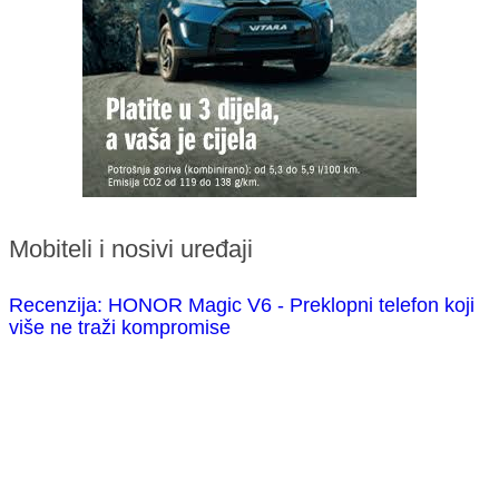
Mobiteli i nosivi uređaji
Recenzija: HONOR Magic V6 - Preklopni telefon koji
više ne traži kompromise