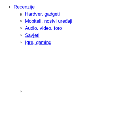
Recenzije
Hardver, gadgeti
Intervju: Goran Jović, fotograf - Hrvatsk
Mobiteli, nosivi uređaji
Audio, video, foto
Savjeti
Igre, gaming
Pitamo vas: Koliko često koristite AI al