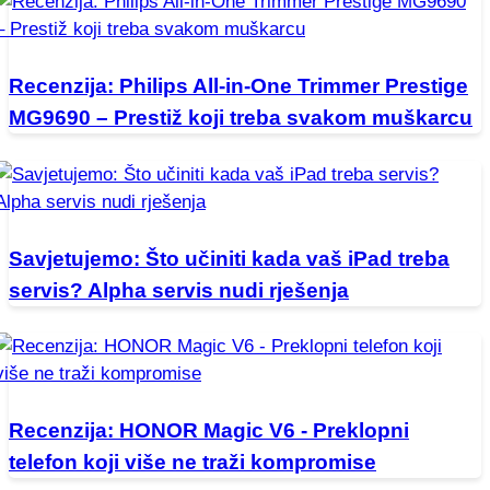
Recenzija: Philips All-in-One Trimmer Prestige
MG9690 – Prestiž koji treba svakom muškarcu
Savjetujemo: Što učiniti kada vaš iPad treba
servis? Alpha servis nudi rješenja
Recenzija: HONOR Magic V6 - Preklopni
telefon koji više ne traži kompromise