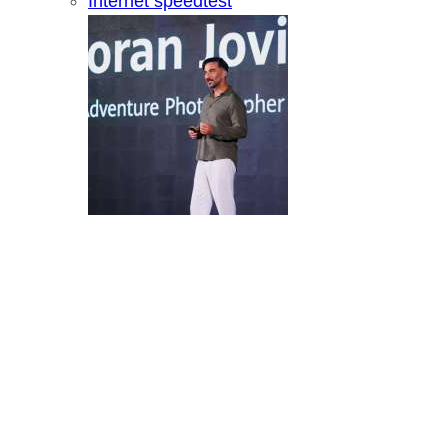
Internet speedtest
Microsoft predstavio Project Percepti