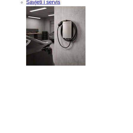
Savjeti i servis
Recenzija: HONOR Magic V6 - Preklopn