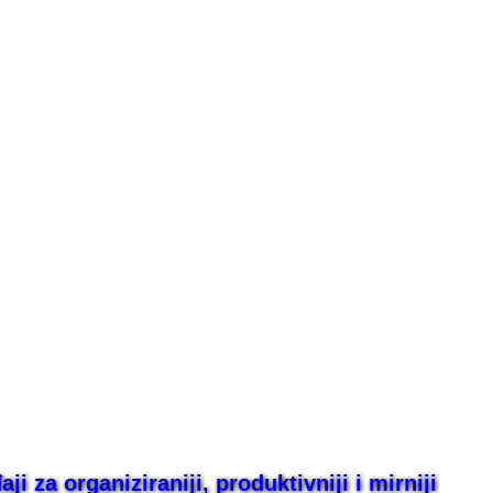
i za organiziraniji, produktivniji i mirniji