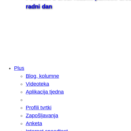
radni dan
Plus
Blog, kolumne
Samsung otkrio kako je nastajala nov
Videoteka
razvoja donijelo tanje i izdržljivije p
Aplikacija tjedna
Profili tvrtki
Zapošljavanja
Anketa