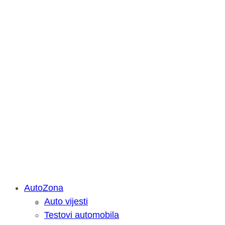
AutoZona
Auto vijesti
Savjetujemo: Što učiniti kada vaš iPa
Testovi automobila