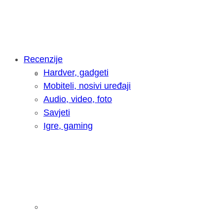
Recenzije
Hardver, gadgeti
Intervju: Goran Jović, fotograf - Hrva
Mobiteli, nosivi uređaji
Audio, video, foto
Savjeti
Igre, gaming
Pitamo vas: Koliko često koristite AI 