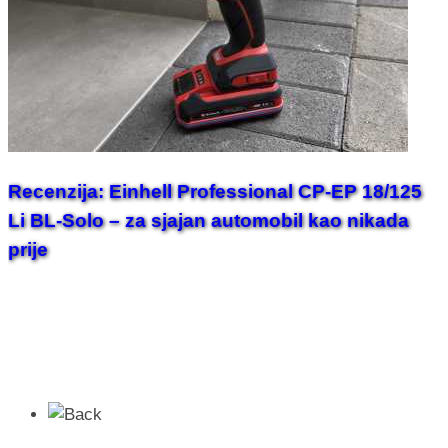
Recenzija: Einhell Professional CP-EP 18/125
Li BL-Solo – za sjajan automobil kao nikada
prije