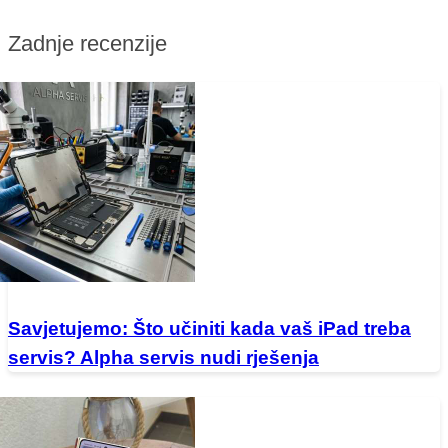
Zadnje recenzije
Savjetujemo: Što učiniti kada vaš iPad treba
servis? Alpha servis nudi rješenja