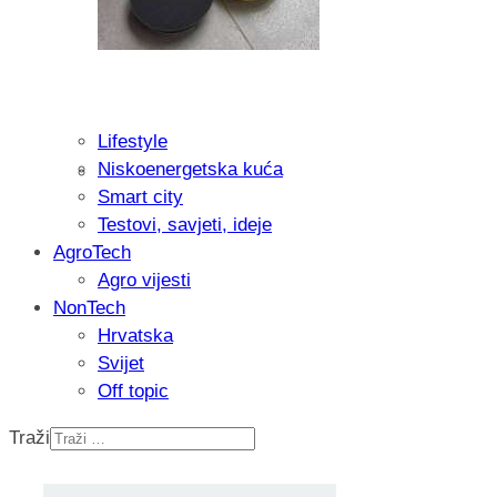
Lifestyle
Niskoenergetska kuća
Isprobali smo: Thermostar Avantgarde 
Smart city
Testovi, savjeti, ideje
AgroTech
Agro vijesti
NonTech
Hrvatska
Svijet
Off topic
Traži
Recenzija: Einhell Professional CP-EP 