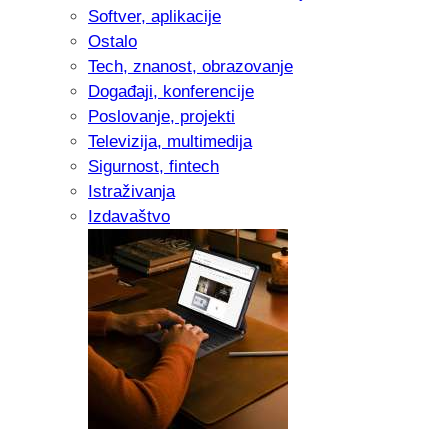
Softver, aplikacije
Ostalo
Tech, znanost, obrazovanje
Događaji, konferencije
Poslovanje, projekti
Televizija, multimedija
Sigurnost, fintech
Istraživanja
Izdavaštvo