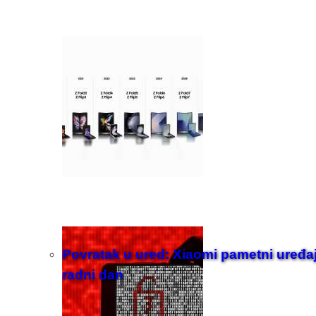
Povratak u ured: Xiaomi pametni uređaji z
radni dan