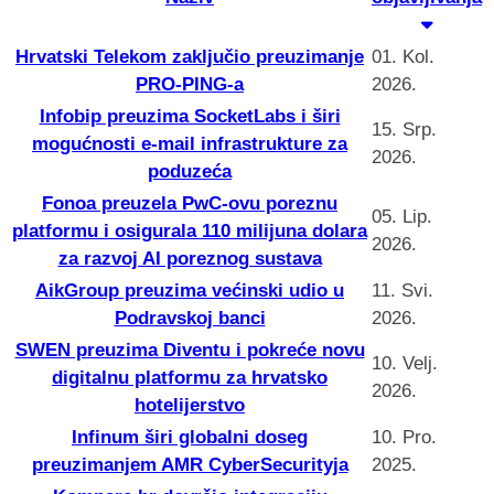
Hrvatski Telekom zaključio preuzimanje
01. Kol.
PRO-PING-a
2026.
Infobip preuzima SocketLabs i širi
15. Srp.
mogućnosti e-mail infrastrukture za
2026.
poduzeća
Fonoa preuzela PwC-ovu poreznu
05. Lip.
platformu i osigurala 110 milijuna dolara
2026.
za razvoj AI poreznog sustava
AikGroup preuzima većinski udio u
11. Svi.
Podravskoj banci
2026.
SWEN preuzima Diventu i pokreće novu
10. Velj.
digitalnu platformu za hrvatsko
2026.
hotelijerstvo
Infinum širi globalni doseg
10. Pro.
preuzimanjem AMR CyberSecurityja
2025.