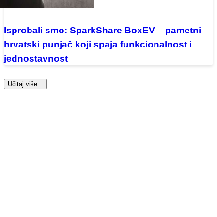
Isprobali smo: SparkShare BoxEV – pametni
hrvatski punjač koji spaja funkcionalnost i
jednostavnost
Učitaj više...