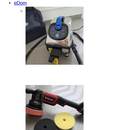
eDom
Isprobali smo: SparkShare BoxEV – pam
funkcionalnost i jednostavnost
Zašto dolazi do kristalizacije AdBlue su