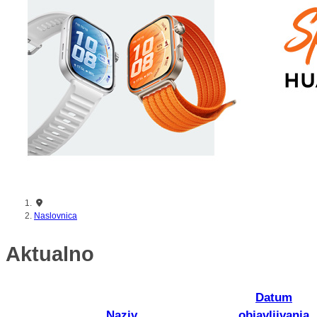
nikada prije
Naslovnica
Aktualno
Datum
Naziv
objavljivanja