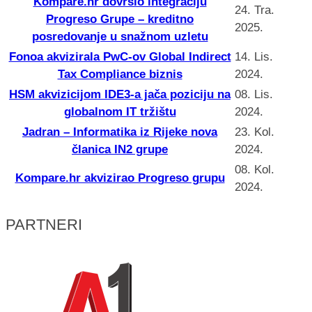
Kompare.hr dovršio integraciju
24. Tra.
Progreso Grupe – kreditno
2025.
posredovanje u snažnom uzletu
Fonoa akvizirala PwC-ov Global Indirect
14. Lis.
Tax Compliance biznis
2024.
HSM akvizicijom IDE3-a jača poziciju na
08. Lis.
globalnom IT tržištu
2024.
Jadran – Informatika iz Rijeke nova
23. Kol.
članica IN2 grupe
2024.
08. Kol.
Kompare.hr akvizirao Progreso grupu
2024.
PARTNERI