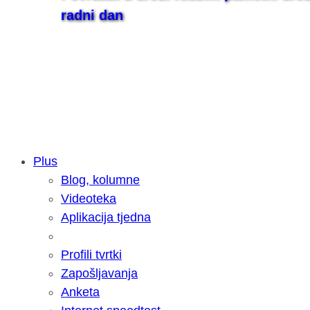
radni dan
Plus
Blog, kolumne
Samsung otkrio kako je nastajala nov
Videoteka
razvoja donijelo tanje i izdržljivije p
Aplikacija tjedna
Profili tvrtki
Zapošljavanja
Anketa