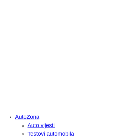
AutoZona
Auto vijesti
Savjetujemo: Što učiniti kada vaš iPa
Testovi automobila