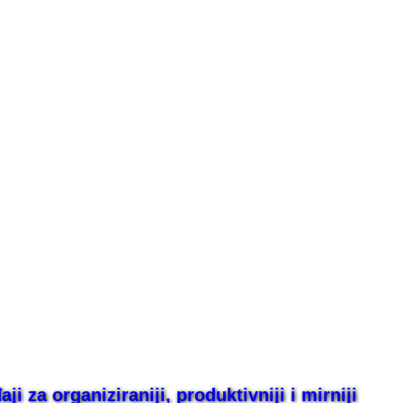
i za organiziraniji, produktivniji i mirniji