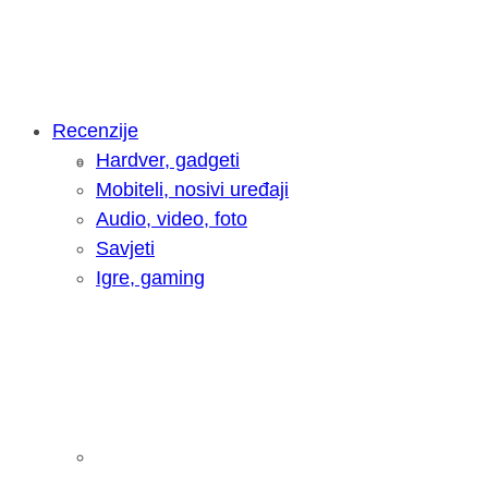
Recenzije
Hardver, gadgeti
Intervju: Goran Jović, fotograf - Hrva
Mobiteli, nosivi uređaji
Audio, video, foto
Savjeti
Igre, gaming
Pitamo vas: Koliko često koristite AI 