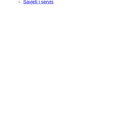
Savjeti i servis
Recenzija: HONOR Magic V6 - Preklopn