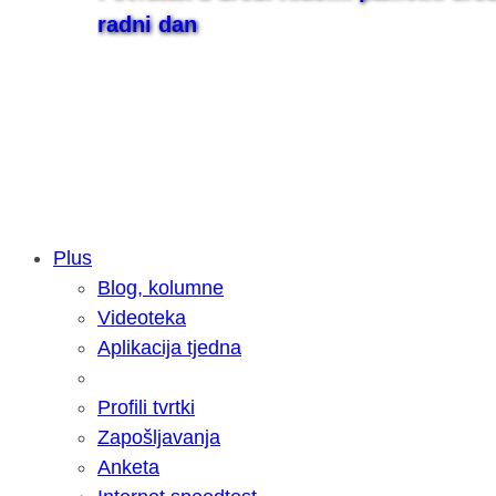
radni dan
Plus
Blog, kolumne
Samsung otkrio kako je nastajala nov
Videoteka
razvoja donijelo tanje i izdržljivije p
Aplikacija tjedna
Profili tvrtki
Zapošljavanja
Anketa