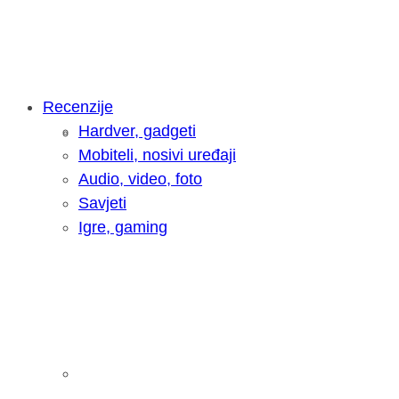
Recenzije
Hardver, gadgeti
Intervju: Goran Jović, fotograf - Hrva
Mobiteli, nosivi uređaji
Audio, video, foto
Savjeti
Igre, gaming
Pitamo vas: Koliko često koristite AI 