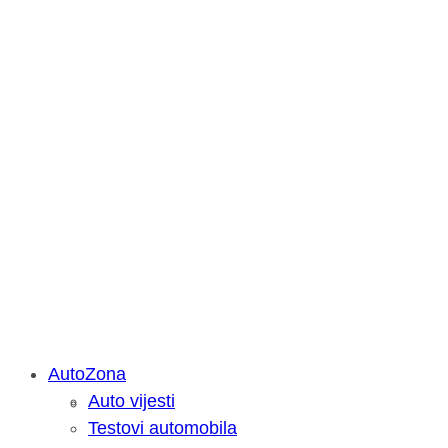
AutoZona
Auto vijesti
Savjetujemo: Što učiniti kada vaš iPa
Testovi automobila