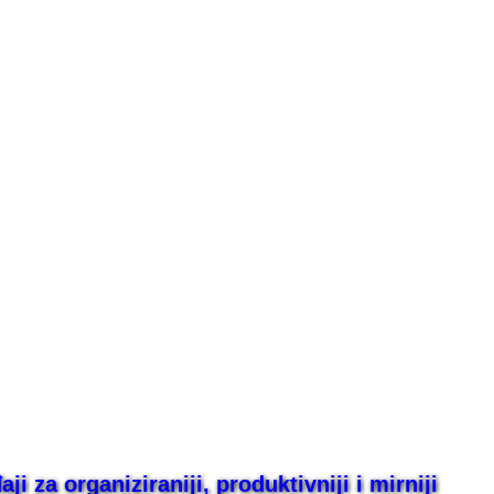
i za organiziraniji, produktivniji i mirniji