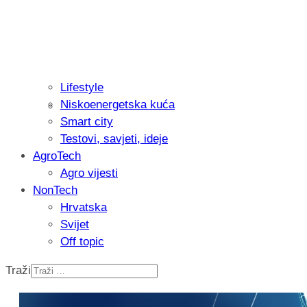
Lifestyle
Niskoenergetska kuća
Recenzija: Philips All-in-One Trimmer 
Smart city
muškarcu
Testovi, savjeti, ideje
AgroTech
Agro vijesti
NonTech
Hrvatska
Svijet
Off topic
Traži
Isprobali smo: Thermostar Avantgarde 