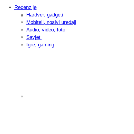
Recenzije
Hardver, gadgeti
Intervju: Goran Jović, fotograf - Hrvatsk
Mobiteli, nosivi uređaji
Audio, video, foto
Savjeti
Igre, gaming
Pitamo vas: Koliko često koristite AI al