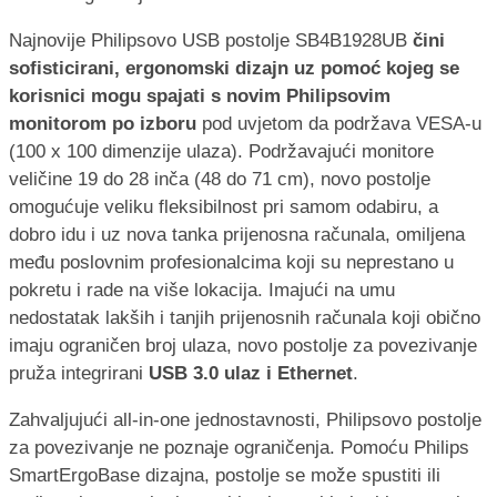
Najnovije Philipsovo USB postolje SB4B1928UB
čini
sofisticirani, ergonomski dizajn uz pomoć kojeg se
korisnici mogu spajati s novim Philipsovim
monitorom po izboru
pod uvjetom da podržava VESA-u
(100 x 100 dimenzije ulaza). Podržavajući monitore
veličine 19 do 28 inča (48 do 71 cm), novo postolje
omogućuje veliku fleksibilnost pri samom odabiru, a
dobro idu i uz nova tanka prijenosna računala, omiljena
među poslovnim profesionalcima koji su neprestano u
pokretu i rade na više lokacija. Imajući na umu
nedostatak lakših i tanjih prijenosnih računala koji obično
imaju ograničen broj ulaza, novo postolje za povezivanje
pruža integrirani
USB 3.0 ulaz i Ethernet
.
Zahvaljujući all-in-one jednostavnosti, Philipsovo postolje
za povezivanje ne poznaje ograničenja. Pomoću Philips
SmartErgoBase dizajna, postolje se može spustiti ili