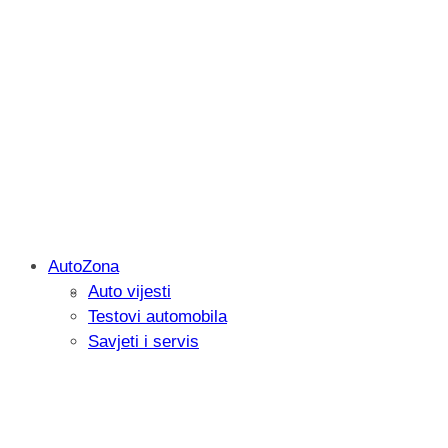
AutoZona
Auto vijesti
Savjetujemo: Što učiniti kada vaš iPad 
Testovi automobila
Savjeti i servis