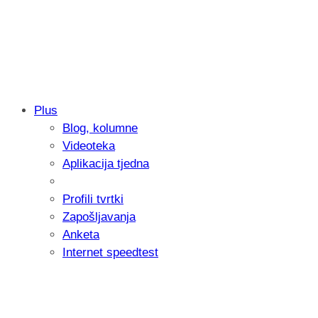
Plus
Blog, kolumne
Samsung otkrio kako je nastajala nova 
Videoteka
donijelo tanje i izdržljivije preklopne ur
Aplikacija tjedna
Profili tvrtki
Zapošljavanja
Anketa
Internet speedtest