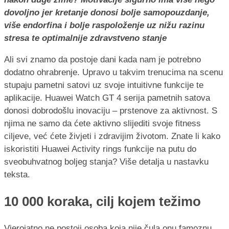
dovoljno jer kretanje donosi bolje samopouzdanje,
više endorfina i bolje raspoloženje uz nižu razinu
stresa te optimalnije zdravstveno stanje
Ali svi znamo da postoje dani kada nam je potrebno
dodatno ohrabrenje. Upravo u takvim trenucima na scenu
stupaju pametni satovi uz svoje intuitivne funkcije te
aplikacije. Huawei Watch GT 4 serija pametnih satova
donosi dobrodošlu inovaciju – prstenove za aktivnost. S
njima ne samo da ćete aktivno slijediti svoje fitness
ciljeve, već ćete živjeti i zdravijim životom. Znate li kako
iskoristiti Huawei Activity rings funkcije na putu do
sveobuhvatnog boljeg stanja? Više detalja u nastavku
teksta.
10 000 koraka, cilj kojem težimo
Vjerojatno ne postoji osoba koja nije čula onu famoznu