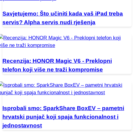
Savjetujemo: Što učiniti kada vaš iPad treba
servis? Alpha servis nudi rješenja
Recenzija: HONOR Magic V6 - Preklopni
telefon koji više ne traži kompromise
Isprobali smo: SparkShare BoxEV – pametni
hrvatski punjač koji spaja funkcionalnost i
jednostavnost