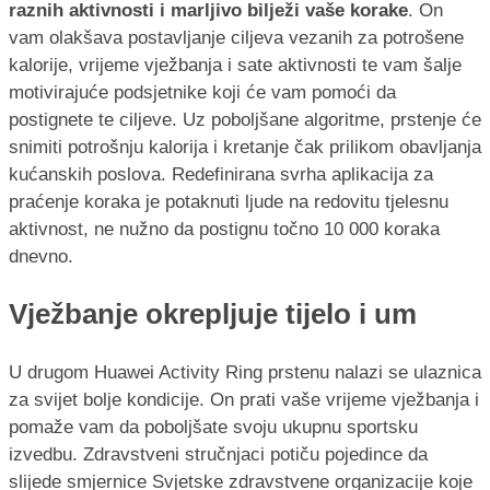
raznih aktivnosti i marljivo bilježi vaše korake
. On
vam olakšava postavljanje ciljeva vezanih za potrošene
kalorije, vrijeme vježbanja i sate aktivnosti te vam šalje
motivirajuće podsjetnike koji će vam pomoći da
postignete te ciljeve. Uz poboljšane algoritme, prstenje će
snimiti potrošnju kalorija i kretanje čak prilikom obavljanja
kućanskih poslova. Redefinirana svrha aplikacija za
praćenje koraka je potaknuti ljude na redovitu tjelesnu
aktivnost, ne nužno da postignu točno 10 000 koraka
dnevno.
Vježbanje okrepljuje tijelo i um
U drugom Huawei Activity Ring prstenu nalazi se ulaznica
za svijet bolje kondicije. On prati vaše vrijeme vježbanja i
pomaže vam da poboljšate svoju ukupnu sportsku
izvedbu. Zdravstveni stručnjaci potiču pojedince da
slijede smjernice Svjetske zdravstvene organizacije koje