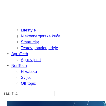
Lifestyle
Niskoenergetska kuća
Isprobali smo: Thermostar Avantgarde 
Smart city
Testovi, savjeti, ideje
AgroTech
Agro vijesti
NonTech
Hrvatska
Svijet
Off topic
Traži
Recenzija: Einhell Professional CP-EP 