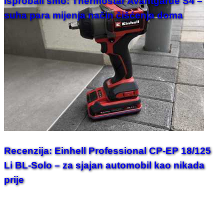
Isprobali smo: Thermostar Avantgarde S4 –
suha para mijenja način čišćenja doma
Recenzija: Einhell Professional CP-EP 18/125
Li BL-Solo – za sjajan automobil kao nikada
prije