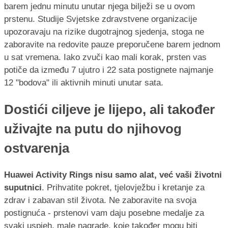
barem jednu minutu unutar njega bilježi se u ovom
prstenu. Studije Svjetske zdravstvene organizacije
upozoravaju na rizike dugotrajnog sjedenja, stoga ne
zaboravite na redovite pauze preporučene barem jednom
u sat vremena. Iako zvuči kao mali korak, prsten vas
potiče da između 7 ujutro i 22 sata postignete najmanje
12 "bodova" ili aktivnih minuti unutar sata.
Dostići ciljeve je lijepo, ali također
uživajte na putu do njihovog
ostvarenja
Huawei Activity Rings nisu samo alat, već vaši životni
suputnici
. Prihvatite pokret, tjelovježbu i kretanje za
zdrav i zabavan stil života. Ne zaboravite na svoja
postignuća - prstenovi vam daju posebne medalje za
svaki uspjeh, male nagrade, koje također mogu biti