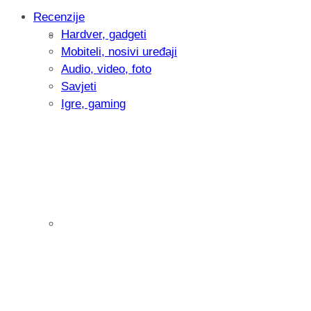
Recenzije
Hardver, gadgeti
Intervju: Goran Jović, fotograf - Hrvatsk
Mobiteli, nosivi uređaji
Audio, video, foto
Savjeti
Igre, gaming
Pitamo vas: Koliko često koristite AI al