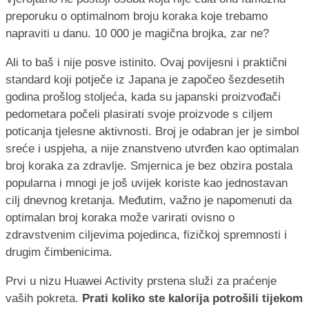
preporuku o optimalnom broju koraka koje trebamo
napraviti u danu. 10 000 je magična brojka, zar ne?
Ali to baš i nije posve istinito. Ovaj povijesni i praktični
standard koji potječe iz Japana je započeo šezdesetih
godina prošlog stoljeća, kada su japanski proizvođači
pedometara počeli plasirati svoje proizvode s ciljem
poticanja tjelesne aktivnosti. Broj je odabran jer je simbol
sreće i uspjeha, a nije znanstveno utvrđen kao optimalan
broj koraka za zdravlje. Smjernica je bez obzira postala
popularna i mnogi je još uvijek koriste kao jednostavan
cilj dnevnog kretanja. Međutim, važno je napomenuti da
optimalan broj koraka može varirati ovisno o
zdravstvenim ciljevima pojedinca, fizičkoj spremnosti i
drugim čimbenicima.
Prvi u nizu Huawei Activity prstena služi za praćenje
vaših pokreta.
Prati koliko ste kalorija potrošili tijekom