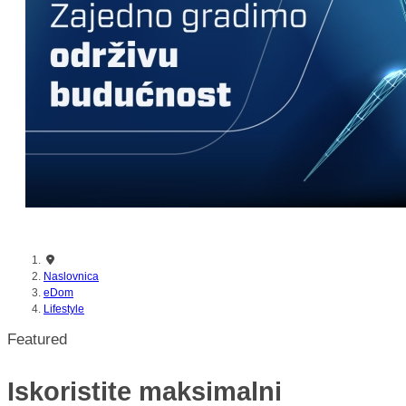
nikada prije
Naslovnica
eDom
Lifestyle
Featured
Iskoristite maksimalni