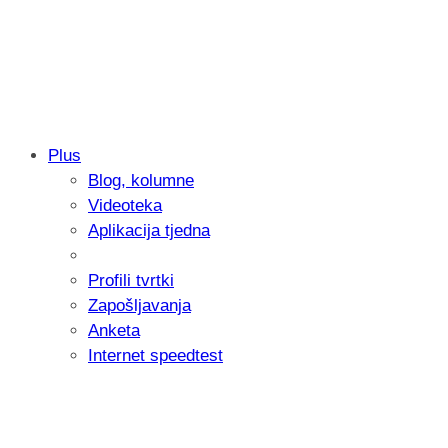
Plus
Blog, kolumne
Samsung otkrio kako je nastajala nova 
Videoteka
donijelo tanje i izdržljivije preklopne ur
Aplikacija tjedna
Profili tvrtki
Zapošljavanja
Anketa
Internet speedtest