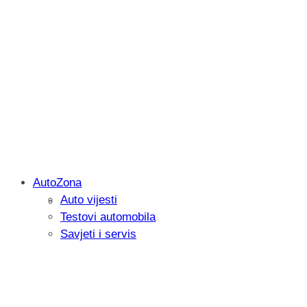
AutoZona
Auto vijesti
Savjetujemo: Što učiniti kada vaš iPad 
Testovi automobila
Savjeti i servis