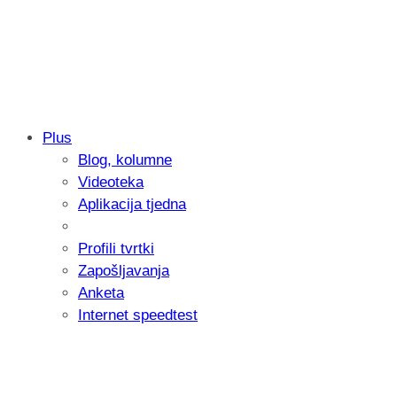
Plus
Blog, kolumne
Samsung otkrio kako je nastajala nova 
Videoteka
donijelo tanje i izdržljivije preklopne ur
Aplikacija tjedna
Profili tvrtki
Zapošljavanja
Anketa
Internet speedtest