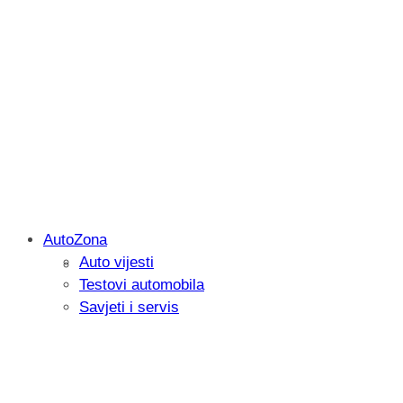
AutoZona
Auto vijesti
Savjetujemo: Što učiniti kada vaš iPad 
Testovi automobila
Savjeti i servis