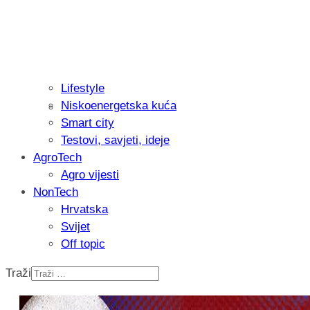
Lifestyle
Niskoenergetska kuća
Recenzija: Philips All-in-One Trimmer 
Smart city
muškarcu
Testovi, savjeti, ideje
AgroTech
Agro vijesti
NonTech
Hrvatska
Svijet
Off topic
Traži
Isprobali smo: Thermostar Avantgarde 