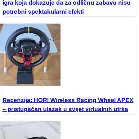
igra koja dokazuje da za odličnu zabavu nisu
potrebni spektakularni efekti
Recenzija: HORI Wireless Racing Wheel APEX
– pristupačan ulazak u svijet virtualnih utrka