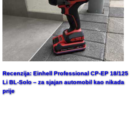
Recenzija: Einhell Professional CP-EP 18/125
Li BL-Solo – za sjajan automobil kao nikada
prije