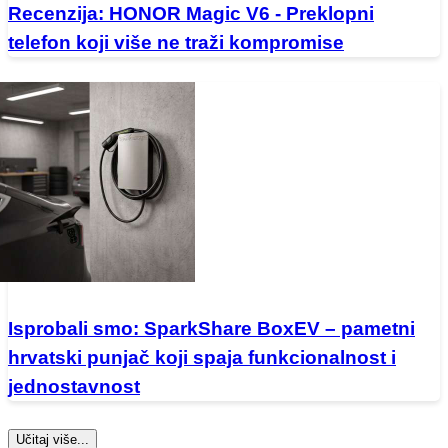
Recenzija: HONOR Magic V6 - Preklopni
telefon koji više ne traži kompromise
Isprobali smo: SparkShare BoxEV – pametni
hrvatski punjač koji spaja funkcionalnost i
jednostavnost
Učitaj više...