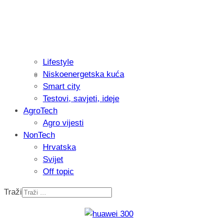
Lifestyle
Niskoenergetska kuća
Isprobali smo: Thermostar Avantgarde 
Smart city
Testovi, savjeti, ideje
AgroTech
Agro vijesti
NonTech
Hrvatska
Svijet
Off topic
Traži
Recenzija: Einhell Professional CP-EP 