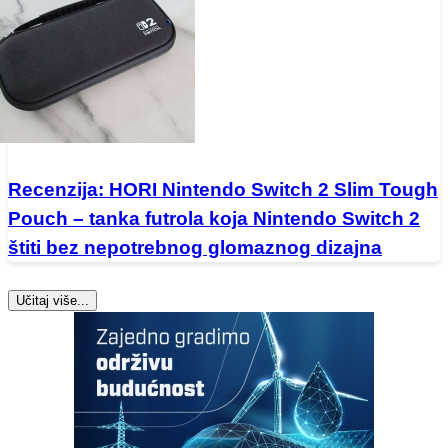
Recenzija: HORI Nintendo Switch 2 Slim Tough
Pouch – tanka futrola koja Nintendo Switch 2
štiti bez nepotrebnog glomaznog dizajna
Učitaj više...