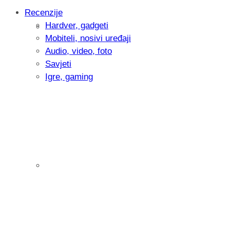
Recenzije
Hardver, gadgeti
Intervju: Goran Jović, fotograf - Hrvatsk
Mobiteli, nosivi uređaji
Audio, video, foto
Savjeti
Igre, gaming
Pitamo vas: Koliko često koristite AI al