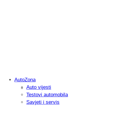
AutoZona
Auto vijesti
Savjetujemo: Što učiniti kada vaš iPad 
Testovi automobila
Savjeti i servis