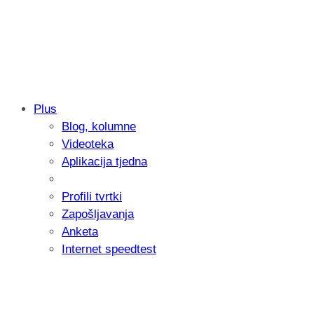
Plus
Blog, kolumne
Samsung otkrio kako je nastajala nova 
Videoteka
donijelo tanje i izdržljivije preklopne ur
Aplikacija tjedna
Profili tvrtki
Zapošljavanja
Anketa
Internet speedtest