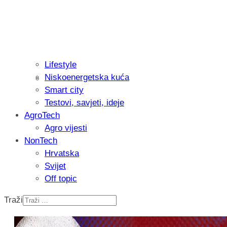
Lifestyle
Niskoenergetska kuća
Recenzija: Philips All-in-One Trimmer 
Smart city
muškarcu
Testovi, savjeti, ideje
AgroTech
Agro vijesti
NonTech
Hrvatska
Svijet
Off topic
Traži
Isprobali smo: Thermostar Avantgarde 