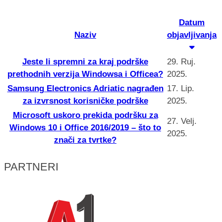
Datum
Naziv
objavljivanja
Jeste li spremni za kraj podrške
29. Ruj.
prethodnih verzija Windowsa i Officea?
2025.
Samsung Electronics Adriatic nagrađen
17. Lip.
za izvrsnost korisničke podrške
2025.
Microsoft uskoro prekida podršku za
27. Velj.
Windows 10 i Office 2016/2019 – što to
2025.
znači za tvrtke?
PARTNERI