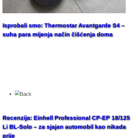
Isprobali smo: Thermostar Avantgarde S4 –
suha para mijenja način čišćenja doma
Recenzija: Einhell Professional CP-EP 18/125
Li BL-Solo – za sjajan automobil kao nikada
prije