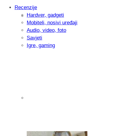
Recenzije
Hardver, gadgeti
Intervju: Goran Jović, fotograf - Hrvatsk
Mobiteli, nosivi uređaji
Audio, video, foto
Savjeti
Igre, gaming
Pitamo vas: Koliko često koristite AI al