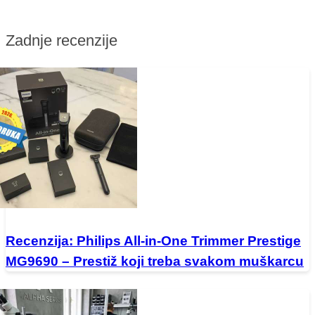
Zadnje recenzije
Recenzija: Philips All-in-One Trimmer Prestige
MG9690 – Prestiž koji treba svakom muškarcu