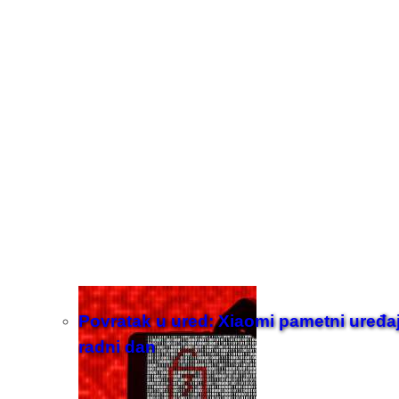
Povratak u ured: Xiaomi pametni uređaji z
radni dan