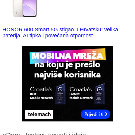
HONOR 600 Smart 5G stigao u Hrvatsku: velika
baterija, AI tipka i povećana otpornost