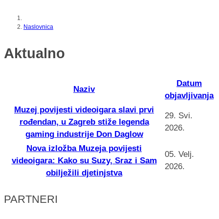
Naslovnica
Aktualno
Datum
Naziv
objavljivanja
Muzej povijesti videoigara slavi prvi
29. Svi.
rođendan, u Zagreb stiže legenda
2026.
gaming industrije Don Daglow
Nova izložba Muzeja povijesti
05. Velj.
videoigara: Kako su Suzy, Sraz i Sam
2026.
obilježili djetinjstva
PARTNERI