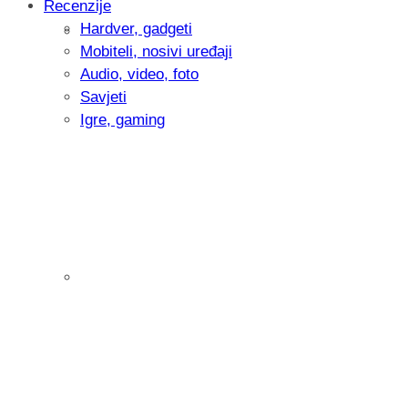
Recenzije
Hardver, gadgeti
Intervju: Goran Jović, fotograf - Hrvatsk
Mobiteli, nosivi uređaji
Audio, video, foto
Savjeti
Igre, gaming
Pitamo vas: Koliko često koristite AI al