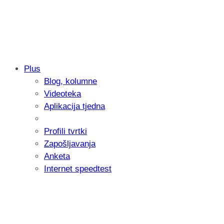
Plus
Blog, kolumne
Samsung otkrio kako je nastajala nova 
Videoteka
donijelo tanje i izdržljivije preklopne ur
Aplikacija tjedna
Profili tvrtki
Zapošljavanja
Anketa
Internet speedtest
Microsoft predstavio Project Perception