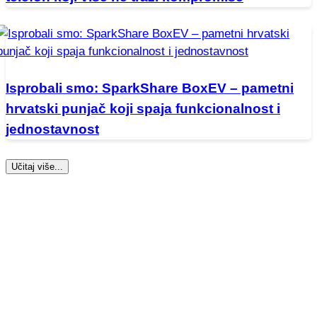
Isprobali smo: SparkShare BoxEV – pametni
hrvatski punjač koji spaja funkcionalnost i
jednostavnost
Učitaj više...