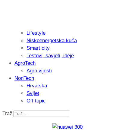
Lifestyle
Niskoenergetska kuća
Isprobali smo: Thermostar Avantgarde 
Smart city
Testovi, savjeti, ideje
AgroTech
Agro vijesti
NonTech
Hrvatska
Svijet
Off topic
Traži
Recenzija: Einhell Professional CP-EP 
nikada prije