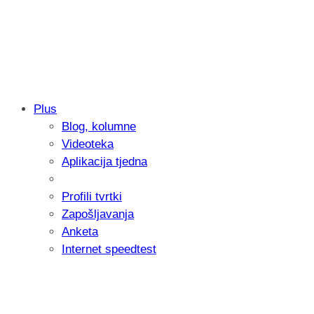
Plus
Blog, kolumne
Samsung otkrio kako je nastajala nova 
Videoteka
donijelo tanje i izdržljivije preklopne ur
Aplikacija tjedna
Profili tvrtki
Zapošljavanja
Anketa
Internet speedtest