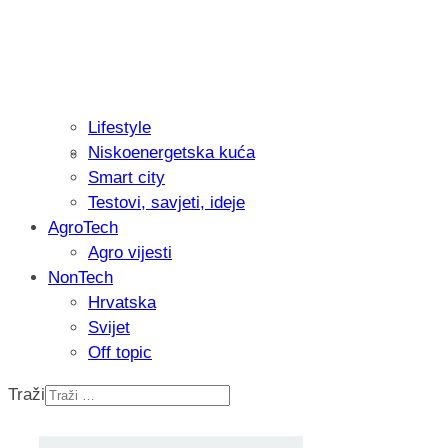
Lifestyle
Niskoenergetska kuća
Isprobali smo: Thermostar Avantgarde 
Smart city
Testovi, savjeti, ideje
AgroTech
Agro vijesti
NonTech
Hrvatska
Svijet
Off topic
Traži
Recenzija: Einhell Professional CP-EP 