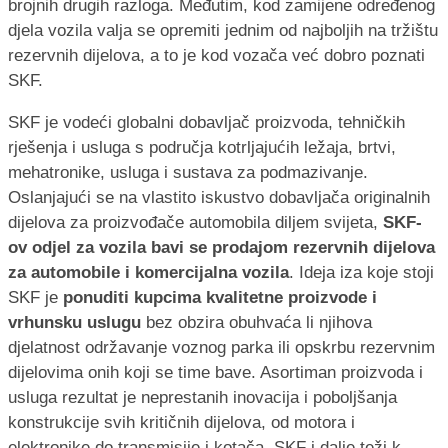
brojnih drugih razloga. Međutim, kod zamijene određenog
djela vozila valja se opremiti jednim od najboljih na tržištu
rezervnih dijelova, a to je kod vozača već dobro poznati
SKF.
SKF je vodeći globalni dobavljač proizvoda, tehničkih
rješenja i usluga s područja kotrljajućih ležaja, brtvi,
mehatronike, usluga i sustava za podmazivanje.
Oslanjajući se na vlastito iskustvo dobavljača originalnih
dijelova za proizvođače automobila diljem svijeta,
SKF-
ov odjel za vozila bavi se prodajom rezervnih dijelova
za automobile i komercijalna vozila
. Ideja iza koje stoji
SKF je
ponuditi kupcima kvalitetne proizvode i
vrhunsku uslugu
bez obzira obuhvaća li njihova
djelatnost održavanje voznog parka ili opskrbu rezervnim
dijelovima onih koji se time bave. Asortiman proizvoda i
usluga rezultat je neprestanih inovacija i poboljšanja
konstrukcije svih kritičnih dijelova, od motora i
elektronike do transmisije i kotača. SKF i dalje teži k