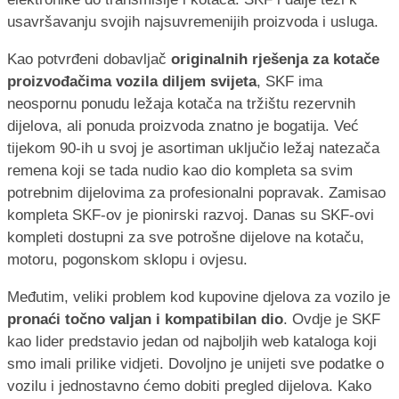
usavršavanju svojih najsuvremenijih proizvoda i usluga.
Kao potvrđeni dobavljač
originalnih rješenja za kotače
proizvođačima vozila diljem svijeta
, SKF ima
neospornu ponudu ležaja kotača na tržištu rezervnih
dijelova, ali ponuda proizvoda znatno je bogatija. Već
tijekom 90-ih u svoj je asortiman uključio ležaj natezača
remena koji se tada nudio kao dio kompleta sa svim
potrebnim dijelovima za profesionalni popravak. Zamisao
kompleta SKF-ov je pionirski razvoj. Danas su SKF-ovi
kompleti dostupni za sve potrošne dijelove na kotaču,
motoru, pogonskom sklopu i ovjesu.
Međutim, veliki problem kod kupovine djelova za vozilo je
pronaći točno valjan i kompatibilan dio
. Ovdje je SKF
kao lider predstavio jedan od najboljih web kataloga koji
smo imali prilike vidjeti. Dovoljno je unijeti sve podatke o
vozilu i jednostavno ćemo dobiti pregled dijelova. Kako