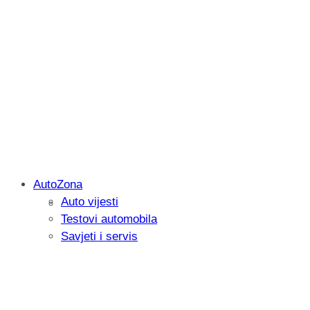
AutoZona
Auto vijesti
Savjetujemo: Što učiniti kada vaš iPad 
Testovi automobila
Savjeti i servis