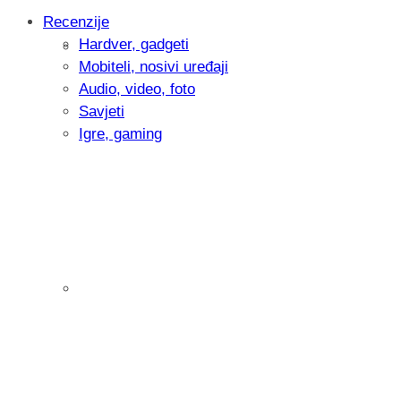
Recenzije
Hardver, gadgeti
Intervju: Goran Jović, fotograf - Hrvatsk
Mobiteli, nosivi uređaji
Audio, video, foto
Savjeti
Igre, gaming
Pitamo vas: Koliko često koristite AI al