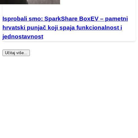
Isprobali smo: SparkShare BoxEV – pametni
hrvatski punjač koji spaja funkcionalnost i
jednostavnost
Učitaj više...