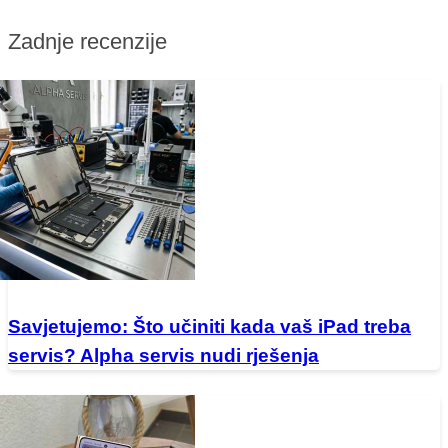
Zadnje recenzije
Savjetujemo: Što učiniti kada vaš iPad treba
servis? Alpha servis nudi rješenja