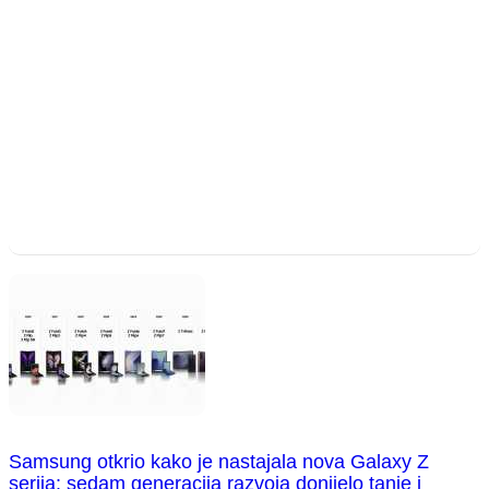
Samsung otkrio kako je nastajala nova Galaxy Z
serija: sedam generacija razvoja donijelo tanje i