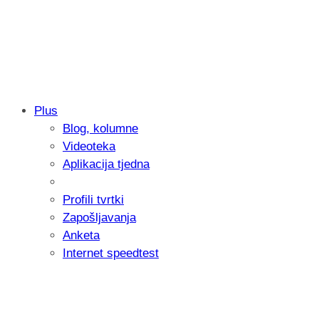
Plus
Blog, kolumne
Samsung otkrio kako je nastajala nova 
Videoteka
donijelo tanje i izdržljivije preklopne ur
Aplikacija tjedna
Profili tvrtki
Zapošljavanja
Anketa
Internet speedtest