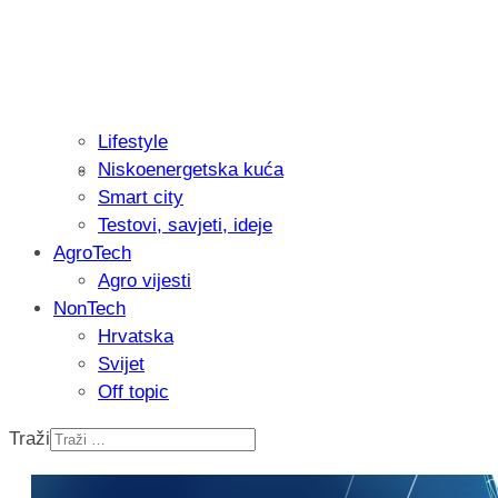
Lifestyle
Niskoenergetska kuća
Isprobali smo: Thermostar Avantgarde 
Smart city
Testovi, savjeti, ideje
AgroTech
Agro vijesti
NonTech
Hrvatska
Svijet
Off topic
Traži
Recenzija: Einhell Professional CP-EP 