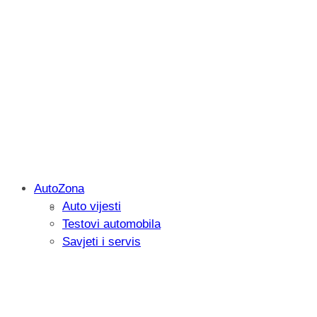
AutoZona
Auto vijesti
Savjetujemo: Što učiniti kada vaš iPad 
Testovi automobila
Savjeti i servis