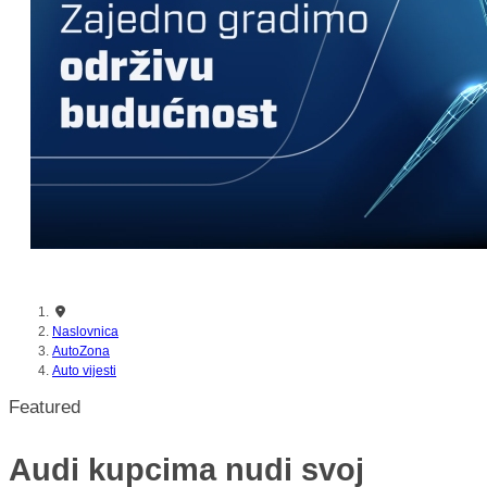
nikada prije
Naslovnica
AutoZona
Auto vijesti
Featured
Audi kupcima nudi svoj