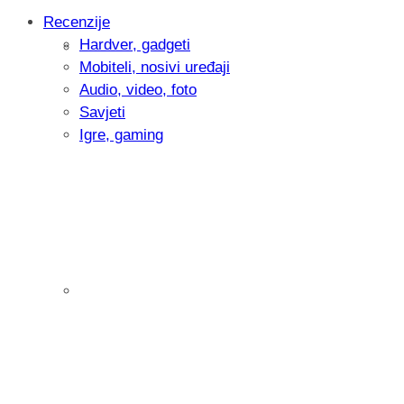
Recenzije
Hardver, gadgeti
Intervju: Goran Jović, fotograf - Hrvatsk
Mobiteli, nosivi uređaji
Audio, video, foto
Savjeti
Igre, gaming
Pitamo vas: Koliko često koristite AI al