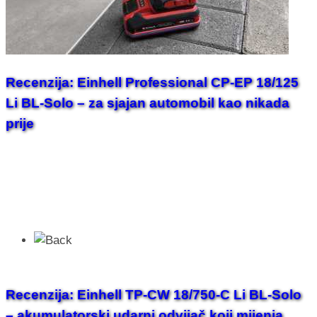
Recenzija: Einhell Professional CP-EP 18/125
Li BL-Solo – za sjajan automobil kao nikada
prije
Recenzija: Einhell TP-CW 18/750-C Li BL-Solo
– akumulatorski udarni odvijač koji mijenja