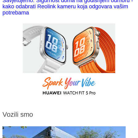
Savjetujemo: Sigurnost doma na godišnjem odmoru -
kako odabrati Reolink kameru koja odgovara vašim
potrebama
Vozili smo