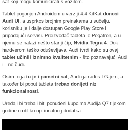
sat koji mogu komunicirati s vozilom.
Tablet pogonjen Androidom u verziji 4.4 KitKat
donosi
Audi UI
, a usprkos brojnim preinakama u sučelju,
korisniku je i dalje dostupan Google Play Store i
pripadajući servisi. Proizvođač tableta je Pegatron, a u
njemu se nalazi nešto stariji čip,
Nvidia Tegra 4
. Dok
hardverom teško oduševljava, Audi tvrdi kako su ovaj
tablet učinili iznimno kvalitetnim
- što poznavajući Audi
i - ne čudi.
Osim toga
tu je i pametni sat
, Audi ga radi s LG-jem, a
također bi poput tableta
trebao donijeti niz
funkcionalnosti
.
Uređaji bi trebali biti ponuđeni kupcima Audija Q7 tijekom
godine u obliku opcionalnog dodatka.