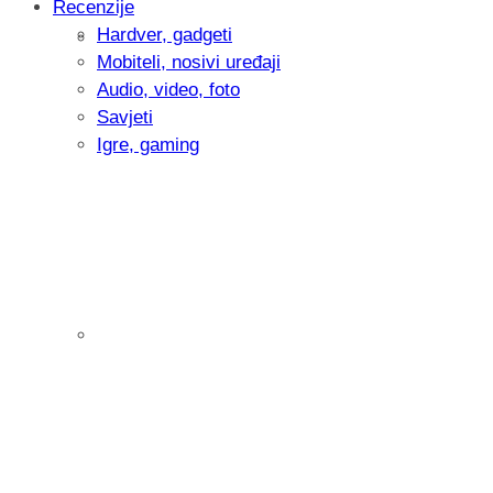
Recenzije
Hardver, gadgeti
Intervju: Goran Jović, fotograf - Hrvatsk
Mobiteli, nosivi uređaji
Audio, video, foto
Savjeti
Igre, gaming
Pitamo vas: Koliko često koristite AI al