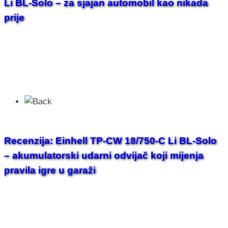
Li BL-Solo – za sjajan automobil kao nikada
prije
Recenzija: Einhell TP-CW 18/750-C Li BL-Solo
– akumulatorski udarni odvijač koji mijenja
pravila igre u garaži