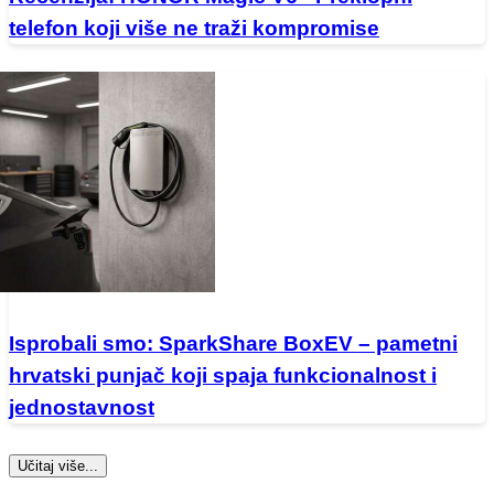
telefon koji više ne traži kompromise
Isprobali smo: SparkShare BoxEV – pametni
hrvatski punjač koji spaja funkcionalnost i
jednostavnost
Učitaj više...