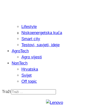
Lifestyle
Niskoenergetska kuća
Isprobali smo: Thermostar Avantgarde 
Smart city
Testovi, savjeti, ideje
AgroTech
Agro vijesti
NonTech
Hrvatska
Svijet
Off topic
Traži
Recenzija: Einhell Professional CP-EP 
nikada prije