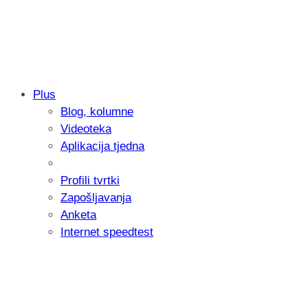
Plus
Blog, kolumne
Samsung otkrio kako je nastajala nova 
Videoteka
donijelo tanje i izdržljivije preklopne ur
Aplikacija tjedna
Profili tvrtki
Zapošljavanja
Anketa
Internet speedtest
Microsoft predstavio Project Perception