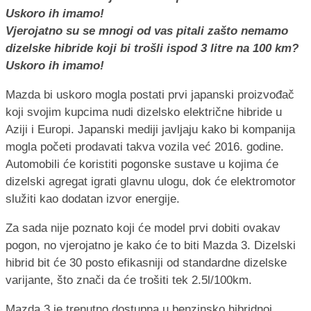
Vjerojatno su se mnogi od vas pitali zašto nemamo
dizelske hibride koji bi trošli ispod 3 litre na 100 km?
Uskoro ih imamo!
Mazda bi uskoro mogla postati prvi japanski proizvođač
koji svojim kupcima nudi dizelsko električne hibride u
Aziji i Europi. Japanski mediji javljaju kako bi kompanija
mogla početi prodavati takva vozila već 2016. godine.
Automobili će koristiti pogonske sustave u kojima će
dizelski agregat igrati glavnu ulogu, dok će elektromotor
služiti kao dodatan izvor energije.
Za sada nije poznato koji će model prvi dobiti ovakav
pogon, no vjerojatno je kako će to biti Mazda 3. Dizelski
hibrid bit će 30 posto efikasniji od standardne dizelske
varijante, što znači da će trošiti tek 2.5l/100km.
Mazda 3 je trenutno dostupna u benzinsko hibridnoj