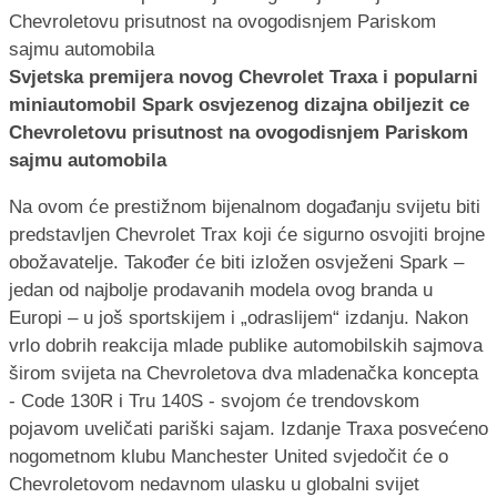
Svjetska premijera novog Chevrolet Traxa i popularni
miniautomobil Spark osvjezenog dizajna obiljezit ce
Chevroletovu prisutnost na ovogodisnjem Pariskom
sajmu automobila
Na ovom će prestižnom bijenalnom događanju svijetu biti
predstavljen Chevrolet Trax koji će sigurno osvojiti brojne
obožavatelje. Također će biti izložen osvježeni Spark –
jedan od najbolje prodavanih modela ovog branda u
Europi – u još sportskijem i „odraslijem“ izdanju. Nakon
vrlo dobrih reakcija mlade publike automobilskih sajmova
širom svijeta na Chevroletova dva mladenačka koncepta
- Code 130R i Tru 140S - svojom će trendovskom
pojavom uveličati pariški sajam. Izdanje Traxa posvećeno
nogometnom klubu Manchester United svjedočit će o
Chevroletovom nedavnom ulasku u globalni svijet