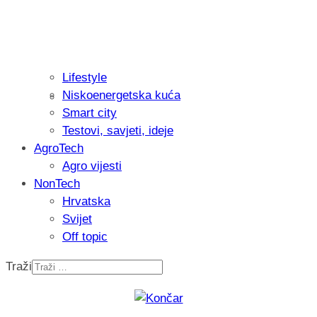
Lifestyle
Niskoenergetska kuća
Isprobali smo: Thermostar Avantgarde 
Smart city
Testovi, savjeti, ideje
AgroTech
Agro vijesti
NonTech
Hrvatska
Svijet
Off topic
Traži
Recenzija: Einhell Professional CP-EP 
nikada prije