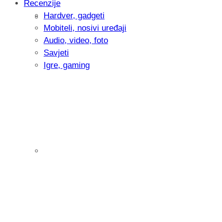
Recenzije
Hardver, gadgeti
Intervju: Goran Jović, fotograf - Hrvatsk
Mobiteli, nosivi uređaji
Audio, video, foto
Savjeti
Igre, gaming
Pitamo vas: Koliko često koristite AI al