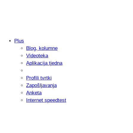
Plus
Blog, kolumne
Samsung otkrio kako je nastajala nova 
Videoteka
donijelo tanje i izdržljivije preklopne ur
Aplikacija tjedna
Profili tvrtki
Zapošljavanja
Anketa
Internet speedtest
Microsoft predstavio Project Perception