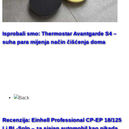
Isprobali smo: Thermostar Avantgarde S4 –
suha para mijenja način čišćenja doma
Recenzija: Einhell Professional CP-EP 18/125
Li BL-Solo – za sjajan automobil kao nikada