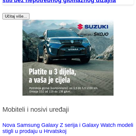
štiti bez nepotrebnog glomaznog dizajna
Učitaj više...
Mobiteli i nosivi uređaji
Nova Samsung Galaxy Z serija i Galaxy Watch modeli
stigli u prodaju u Hrvatskoj