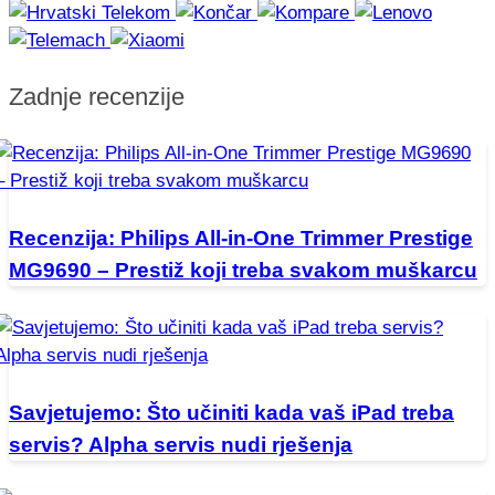
Zadnje recenzije
Recenzija: Philips All-in-One Trimmer Prestige
MG9690 – Prestiž koji treba svakom muškarcu
Savjetujemo: Što učiniti kada vaš iPad treba
servis? Alpha servis nudi rješenja