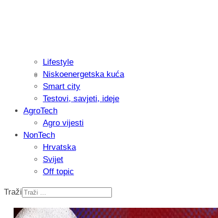
Lifestyle
Niskoenergetska kuća
Recenzija: Philips All-in-One Trimmer 
Smart city
muškarcu
Testovi, savjeti, ideje
AgroTech
Agro vijesti
NonTech
Hrvatska
Svijet
Off topic
Traži
Isprobali smo: Thermostar Avantgarde 