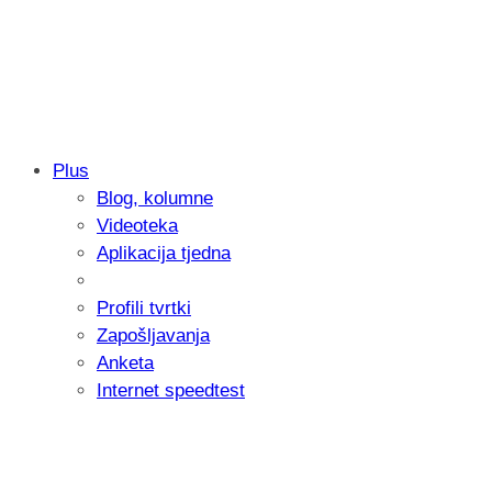
Plus
Blog, kolumne
Sony predstavlja objektiv FE 100-400m
Videoteka
654 grama
Aplikacija tjedna
Profili tvrtki
Zapošljavanja
Anketa
Internet speedtest