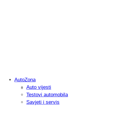
AutoZona
Auto vijesti
Savjetujemo: Što učiniti kada vaš iPad 
Testovi automobila
Savjeti i servis