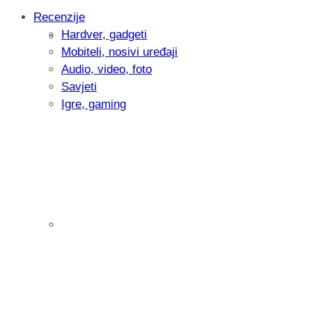
Recenzije
Hardver, gadgeti
Intervju: Goran Jović, fotograf - Hrvatsk
Mobiteli, nosivi uređaji
Audio, video, foto
Savjeti
Igre, gaming
Pitamo vas: Koliko često koristite AI al