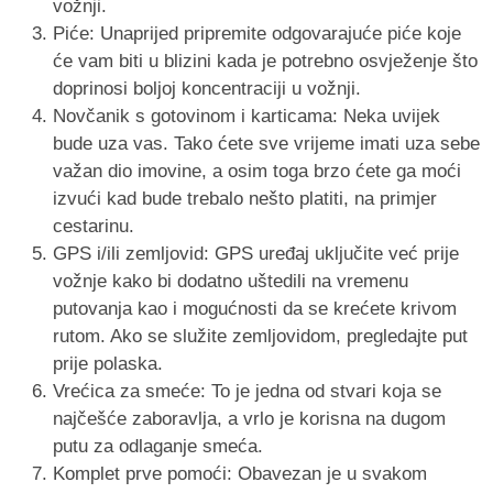
vožnji.
Piće: Unaprijed pripremite odgovarajuće piće koje
će vam biti u blizini kada je potrebno osvježenje što
doprinosi boljoj koncentraciji u vožnji.
Novčanik s gotovinom i karticama: Neka uvijek
bude uza vas. Tako ćete sve vrijeme imati uza sebe
važan dio imovine, a osim toga brzo ćete ga moći
izvući kad bude trebalo nešto platiti, na primjer
cestarinu.
GPS i/ili zemljovid: GPS uređaj uključite već prije
vožnje kako bi dodatno uštedili na vremenu
putovanja kao i mogućnosti da se krećete krivom
rutom. Ako se služite zemljovidom, pregledajte put
prije polaska.
Vrećica za smeće: To je jedna od stvari koja se
najčešće zaboravlja, a vrlo je korisna na dugom
putu za odlaganje smeća.
Komplet prve pomoći: Obavezan je u svakom