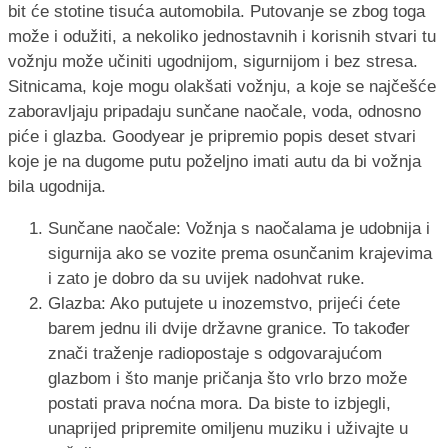
bit će stotine tisuća automobila. Putovanje se zbog toga
može i odužiti, a nekoliko jednostavnih i korisnih stvari tu
vožnju može učiniti ugodnijom, sigurnijom i bez stresa.
Sitnicama, koje mogu olakšati vožnju, a koje se najčešće
zaboravljaju pripadaju sunčane naočale, voda, odnosno
piće i glazba. Goodyear je pripremio popis deset stvari
koje je na dugome putu poželjno imati autu da bi vožnja
bila ugodnija.
Sunčane naočale: Vožnja s naočalama je udobnija i
sigurnija ako se vozite prema osunčanim krajevima
i zato je dobro da su uvijek nadohvat ruke.
Glazba: Ako putujete u inozemstvo, prijeći ćete
barem jednu ili dvije državne granice. To također
znači traženje radiopostaje s odgovarajućom
glazbom i što manje pričanja što vrlo brzo može
postati prava noćna mora. Da biste to izbjegli,
unaprijed pripremite omiljenu muziku i uživajte u