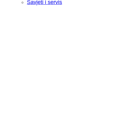
Savjeti i servis
Recenzija: HONOR Magic V6 - Preklopn