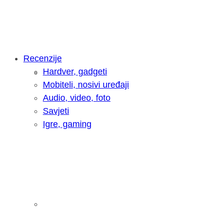
Recenzije
Hardver, gadgeti
Intervju: Goran Jović, fotograf - Hrva
Mobiteli, nosivi uređaji
Audio, video, foto
Savjeti
Igre, gaming
Pitamo vas: Koliko često koristite AI 