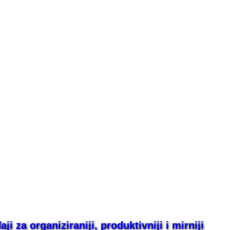
i za organiziraniji, produktivniji i mirniji