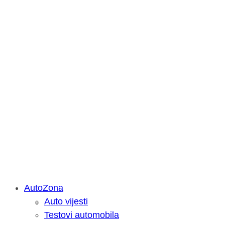
AutoZona
Auto vijesti
Savjetujemo: Što učiniti kada vaš iPa
Testovi automobila