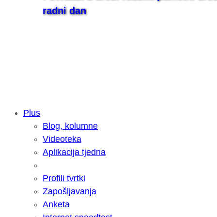
radni dan
Plus
Blog, kolumne
Samsung otkrio kako je nastajala nov
Videoteka
razvoja donijelo tanje i izdržljivije p
Aplikacija tjedna
Profili tvrtki
Zapošljavanja
Anketa