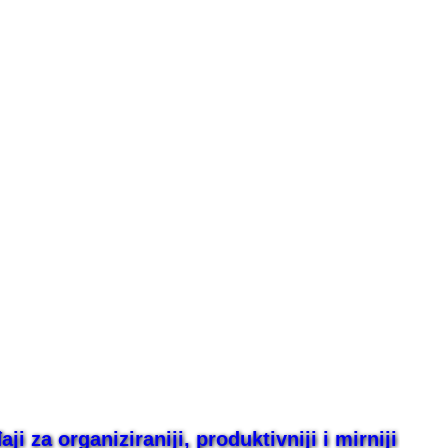
i za organiziraniji, produktivniji i mirniji