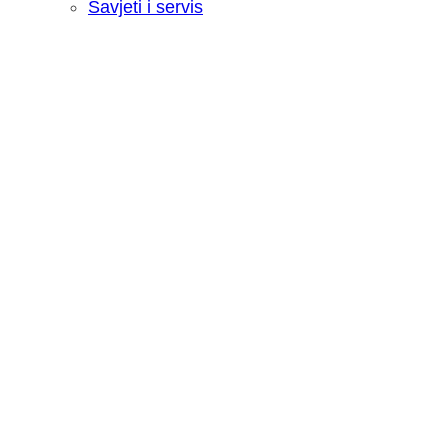
Savjeti i servis
Recenzija: HONOR Magic V6 - Preklopn