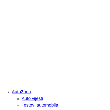
AutoZona
Auto vijesti
Savjetujemo: Što učiniti kada vaš iPa
Testovi automobila