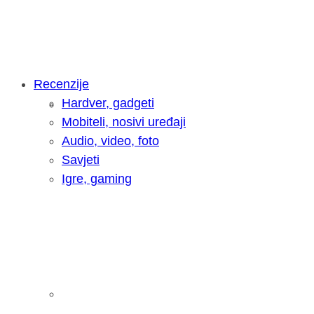
Recenzije
Hardver, gadgeti
Intervju: Goran Jović, fotograf - Hrva
Mobiteli, nosivi uređaji
Audio, video, foto
Savjeti
Igre, gaming
Pitamo vas: Koliko često koristite AI 