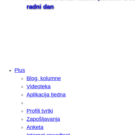
radni dan
Plus
Blog, kolumne
Samsung otkrio kako je nastajala nov
Videoteka
razvoja donijelo tanje i izdržljivije p
Aplikacija tjedna
Profili tvrtki
Zapošljavanja
Anketa