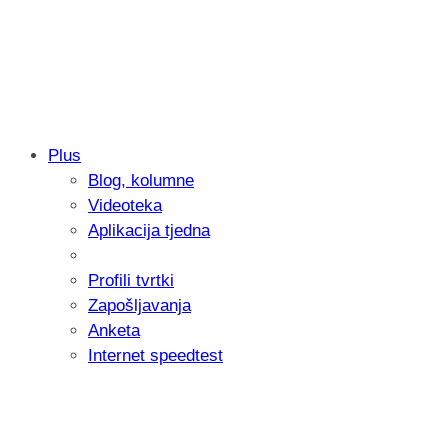
Plus
Blog, kolumne
Samsung otkrio kako je nastajala nova 
Videoteka
donijelo tanje i izdržljivije preklopne ur
Aplikacija tjedna
Profili tvrtki
Zapošljavanja
Anketa
Internet speedtest