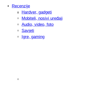
Recenzije
Hardver, gadgeti
Intervju: Goran Jović, fotograf - Hrvatsk
Mobiteli, nosivi uređaji
Audio, video, foto
Savjeti
Igre, gaming
Pitamo vas: Koliko često koristite AI al