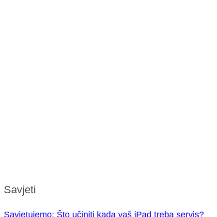
Savjeti
Savjetujemo: Što učiniti kada vaš iPad treba servis?