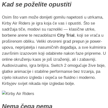
Kad se poželite opustiti
Osim što vam može donijeti gomilu napetosti u utrkama,
Kirby Air Riders je igra koja će vas i opustiti. Što se
sadržaja tiče, modovi su raznoliki — klasične utrke,
borbene arene te nezaobilazni
City Trial
, koji se vraća u
proširenom obliku. Veliki otvoreni grad prepun je power-
upova, neprijatelja i nasumičnih događaja, a sve kulminira
završnim izazovom koji odabirete nakon faze pripreme. U
online okruženju kaos je još izraženiji, ali i zabavniji.
Audiovizualno, igra briljira. Switch 2 omogućuje žive boje,
glatke animacije i stabilne performanse bez trzanja, pa
cijelo iskustvo izgleda i osjeća se fluidno i moderno.
Kirbyjev svijet nikada nije izgledao bolje.
Nema čega nema