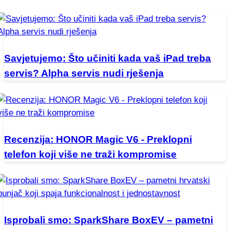
Savjetujemo: Što učiniti kada vaš iPad treba
servis? Alpha servis nudi rješenja
Recenzija: HONOR Magic V6 - Preklopni
telefon koji više ne traži kompromise
Isprobali smo: SparkShare BoxEV – pametni