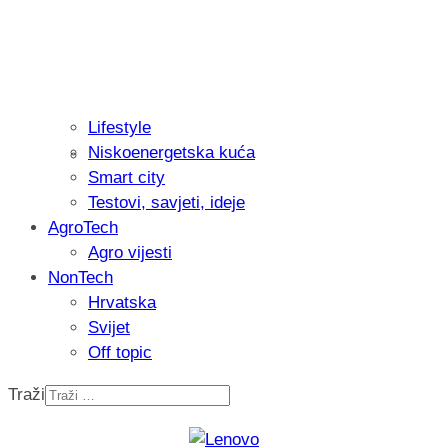
Lifestyle
Niskoenergetska kuća
Isprobali smo: Thermostar Avantgarde 
Smart city
Testovi, savjeti, ideje
AgroTech
Agro vijesti
NonTech
Hrvatska
Svijet
Off topic
Traži
Recenzija: Einhell Professional CP-EP 