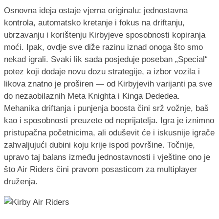
Osnovna ideja ostaje vjerna originalu: jednostavna
kontrola, automatsko kretanje i fokus na driftanju,
ubrzavanju i korištenju Kirbyjeve sposobnosti kopiranja
moći. Ipak, ovdje sve diže razinu iznad onoga što smo
nekad igrali. Svaki lik sada posjeduje poseban „Special“
potez koji dodaje novu dozu strategije, a izbor vozila i
likova znatno je proširen — od Kirbyjevih varijanti pa sve
do nezaobilaznih Meta Knighta i Kinga Dededea.
Mehanika driftanja i punjenja boosta čini srž vožnje, baš
kao i sposobnosti preuzete od neprijatelja. Igra je iznimno
pristupačna početnicima, ali oduševit će i iskusnije igrače
zahvaljujući dubini koju krije ispod površine. Točnije,
upravo taj balans između jednostavnosti i vještine ono je
što Air Riders čini pravom posasticom za multiplayer
druženja.