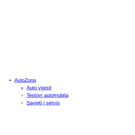
AutoZona
Auto vijesti
Savjetujemo: Što učiniti kada vaš iPad 
Testovi automobila
Savjeti i servis