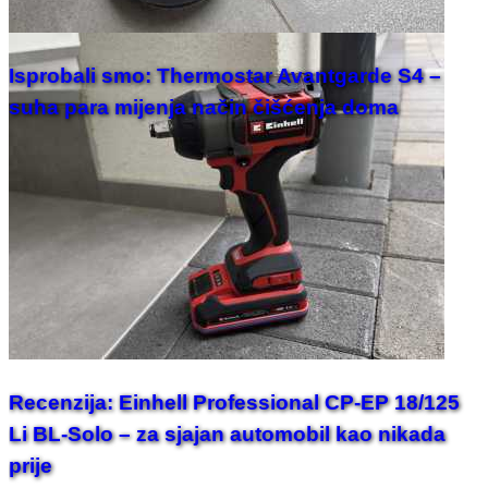
Isprobali smo: Thermostar Avantgarde S4 –
suha para mijenja način čišćenja doma
Recenzija: Einhell Professional CP-EP 18/125
Li BL-Solo – za sjajan automobil kao nikada
prije