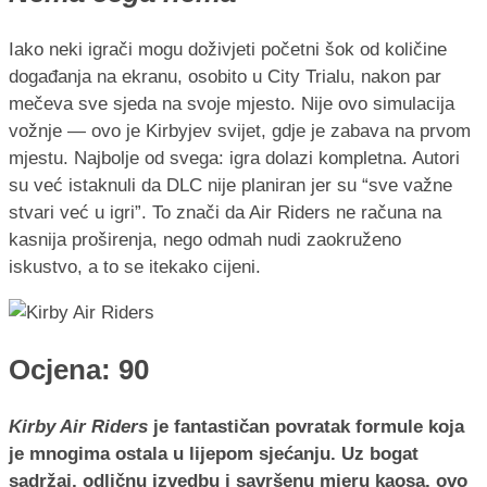
Iako neki igrači mogu doživjeti početni šok od količine
događanja na ekranu, osobito u City Trialu, nakon par
mečeva sve sjeda na svoje mjesto. Nije ovo simulacija
vožnje — ovo je Kirbyjev svijet, gdje je zabava na prvom
mjestu. Najbolje od svega: igra dolazi kompletna. Autori
su već istaknuli da DLC nije planiran jer su “sve važne
stvari već u igri”. To znači da Air Riders ne računa na
kasnija proširenja, nego odmah nudi zaokruženo
iskustvo, a to se itekako cijeni.
Ocjena: 90
Kirby Air Riders
je fantastičan povratak formule koja
je mnogima ostala u lijepom sjećanju. Uz bogat
sadržaj, odličnu izvedbu i savršenu mjeru kaosa, ovo