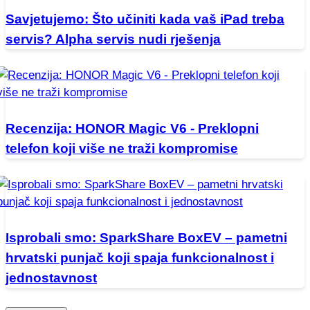
Savjetujemo: Što učiniti kada vaš iPad treba
servis? Alpha servis nudi rješenja
Recenzija: HONOR Magic V6 - Preklopni
telefon koji više ne traži kompromise
Isprobali smo: SparkShare BoxEV – pametni
hrvatski punjač koji spaja funkcionalnost i
jednostavnost