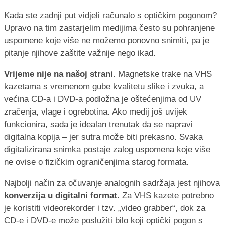
Kada ste zadnji put vidjeli računalo s optičkim pogonom?
Upravo na tim zastarjelim medijima često su pohranjene
uspomene koje više ne možemo ponovno snimiti, pa je
pitanje njihove zaštite važnije nego ikad.
Vrijeme nije na našoj strani.
Magnetske trake na VHS
kazetama s vremenom gube kvalitetu slike i zvuka, a
većina CD-a i DVD-a podložna je oštećenjima od UV
zračenja, vlage i ogrebotina. Ako medij još uvijek
funkcionira, sada je idealan trenutak da se napravi
digitalna kopija – jer sutra može biti prekasno. Svaka
digitalizirana snimka postaje zalog uspomena koje više
ne ovise o fizičkim ograničenjima starog formata.
Najbolji način za očuvanje analognih sadržaja jest njihova
konverzija u digitalni format
. Za VHS kazete potrebno
je koristiti videorekorder i tzv. „video grabber“, dok za
CD-e i DVD-e može poslužiti bilo koji optički pogon s