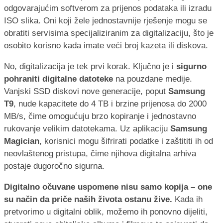
odgovarajućim softverom za prijenos podataka ili izradu
ISO slika. Oni koji žele jednostavnije rješenje mogu se
obratiti servisima specijaliziranim za digitalizaciju, što je
osobito korisno kada imate veći broj kazeta ili diskova.
No, digitalizacija je tek prvi korak. Ključno je i
sigurno
pohraniti digitalne datoteke
na pouzdane medije.
Vanjski SSD diskovi nove generacije, poput
Samsung
T9
, nude kapacitete do 4 TB i brzine prijenosa do 2000
MB/s, čime omogućuju brzo kopiranje i jednostavno
rukovanje velikim datotekama. Uz aplikaciju
Samsung
Magician
, korisnici mogu šifrirati podatke i zaštititi ih od
neovlaštenog pristupa, čime njihova digitalna arhiva
postaje dugoročno sigurna.
Digitalno očuvane uspomene nisu samo kopija – one
su način da priče naših života ostanu žive.
Kada ih
pretvorimo u digitalni oblik, možemo ih ponovno dijeliti,