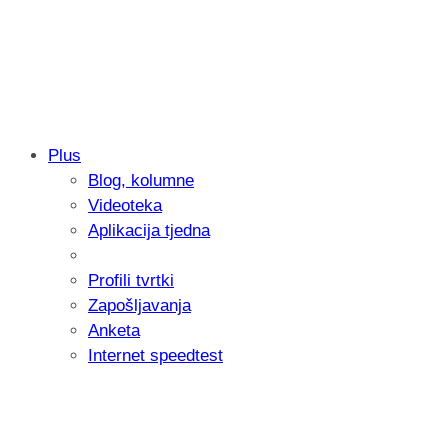
Plus
Blog, kolumne
Samsung otkrio kako je nastajala nova 
Videoteka
donijelo tanje i izdržljivije preklopne ur
Aplikacija tjedna
Profili tvrtki
Zapošljavanja
Anketa
Internet speedtest