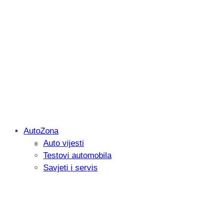
AutoZona
Auto vijesti
Savjetujemo: Što učiniti kada vaš iPad 
Testovi automobila
Savjeti i servis