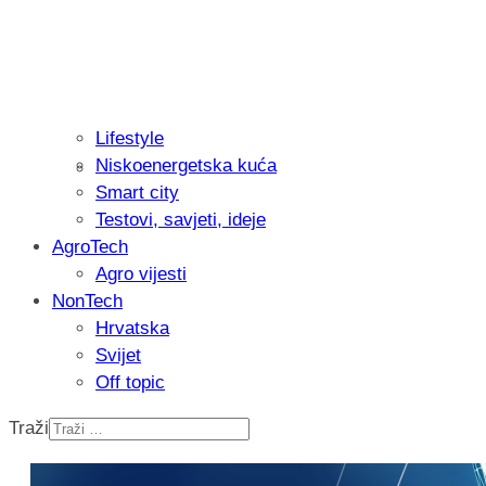
Lifestyle
Niskoenergetska kuća
Isprobali smo: Thermostar Avantgarde 
Smart city
Testovi, savjeti, ideje
AgroTech
Agro vijesti
NonTech
Hrvatska
Svijet
Off topic
Traži
Recenzija: Einhell Professional CP-EP 