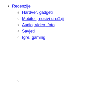
Recenzije
Hardver, gadgeti
Intervju: Goran Jović, fotograf - Hrvatsk
Mobiteli, nosivi uređaji
Audio, video, foto
Savjeti
Igre, gaming
Pitamo vas: Koliko često koristite AI al