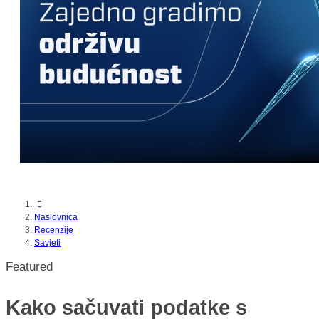
nikada prije
Naslovnica
Recenzije
Savjeti
Featured
Kako sačuvati podatke s