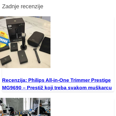
Zadnje recenzije
Recenzija: Philips All-in-One Trimmer Prestige
MG9690 – Prestiž koji treba svakom muškarcu