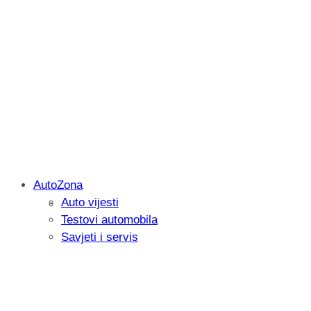
AutoZona
Auto vijesti
Savjetujemo: Što učiniti kada vaš iPad 
Testovi automobila
Savjeti i servis