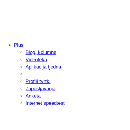
Plus
Blog, kolumne
Samsung otkrio kako je nastajala nova 
Videoteka
donijelo tanje i izdržljivije preklopne ur
Aplikacija tjedna
Profili tvrtki
Zapošljavanja
Anketa
Internet speedtest