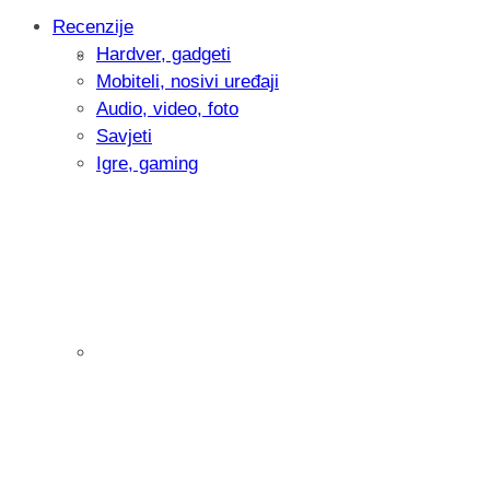
Recenzije
Hardver, gadgeti
Intervju: Goran Jović, fotograf - Hrvatsk
Mobiteli, nosivi uređaji
Audio, video, foto
Savjeti
Igre, gaming
Pitamo vas: Koliko često koristite AI al