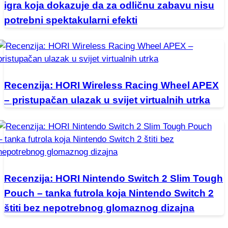
igra koja dokazuje da za odličnu zabavu nisu
potrebni spektakularni efekti
Recenzija: HORI Wireless Racing Wheel APEX
– pristupačan ulazak u svijet virtualnih utrka
Recenzija: HORI Nintendo Switch 2 Slim Tough
Pouch – tanka futrola koja Nintendo Switch 2
štiti bez nepotrebnog glomaznog dizajna