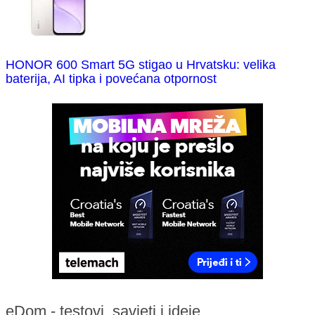
HONOR 600 Smart 5G stigao u Hrvatsku: velika
baterija, AI tipka i povećana otpornost
eDom - testovi, savjeti i ideje