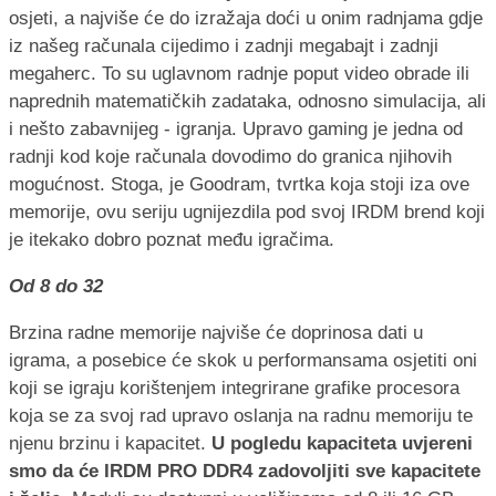
osjeti, a najviše će do izražaja doći u onim radnjama gdje
iz našeg računala cijedimo i zadnji megabajt i zadnji
megaherc. To su uglavnom radnje poput video obrade ili
naprednih matematičkih zadataka, odnosno simulacija, ali
i nešto zabavnijeg - igranja. Upravo gaming je jedna od
radnji kod koje računala dovodimo do granica njihovih
mogućnost. Stoga, je Goodram, tvrtka koja stoji iza ove
memorije, ovu seriju ugnijezdila pod svoj IRDM brend koji
je itekako dobro poznat među igračima.
Od 8 do 32
Brzina radne memorije najviše će doprinosa dati u
igrama, a posebice će skok u performansama osjetiti oni
koji se igraju korištenjem integrirane grafike procesora
koja se za svoj rad upravo oslanja na radnu memoriju te
njenu brzinu i kapacitet.
U pogledu kapaciteta uvjereni
smo da će IRDM PRO DDR4 zadovoljiti sve kapacitete