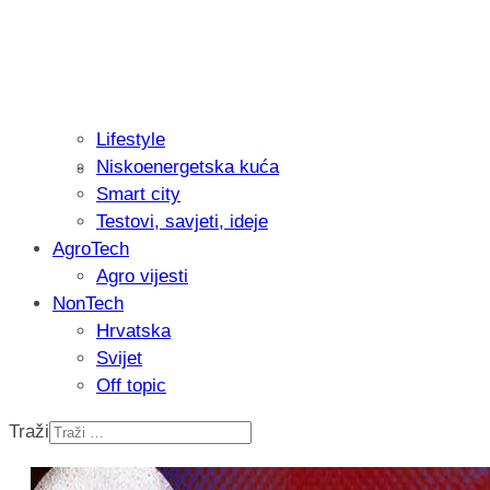
Lifestyle
Niskoenergetska kuća
Recenzija: Philips All-in-One Trimmer 
Smart city
muškarcu
Testovi, savjeti, ideje
AgroTech
Agro vijesti
NonTech
Hrvatska
Svijet
Off topic
Traži
Isprobali smo: Thermostar Avantgarde 