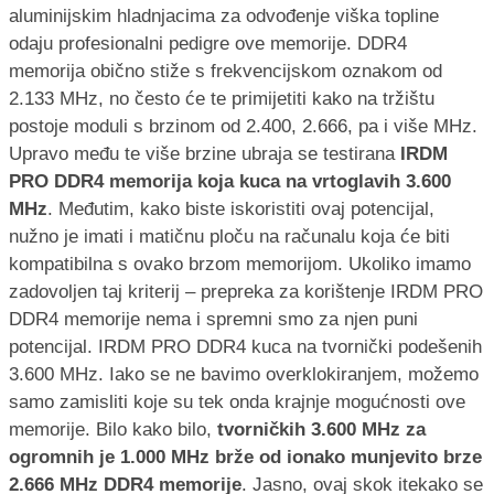
aluminijskim hladnjacima za odvođenje viška topline
odaju profesionalni pedigre ove memorije. DDR4
memorija obično stiže s frekvencijskom oznakom od
2.133 MHz, no često će te primijetiti kako na tržištu
postoje moduli s brzinom od 2.400, 2.666, pa i više MHz.
Upravo među te više brzine ubraja se testirana
IRDM
PRO DDR4 memorija koja kuca na vrtoglavih 3.600
MHz
. Međutim, kako biste iskoristiti ovaj potencijal,
nužno je imati i matičnu ploču na računalu koja će biti
kompatibilna s ovako brzom memorijom. Ukoliko imamo
zadovoljen taj kriterij – prepreka za korištenje IRDM PRO
DDR4 memorije nema i spremni smo za njen puni
potencijal. IRDM PRO DDR4 kuca na tvornički podešenih
3.600 MHz. Iako se ne bavimo overklokiranjem, možemo
samo zamisliti koje su tek onda krajnje mogućnosti ove
memorije. Bilo kako bilo,
tvorničkih 3.600 MHz za
ogromnih je 1.000 MHz brže od ionako munjevito brze
2.666 MHz DDR4 memorije
. Jasno, ovaj skok itekako se