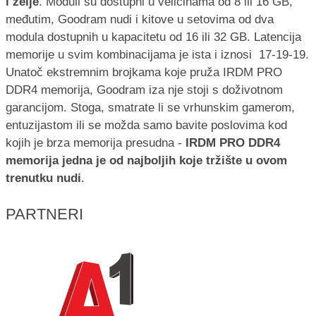
i želje
. Moduli su dostupni u veličinama od 8 ili 16 GB,
međutim, Goodram nudi i kitove u setovima od dva
modula dostupnih u kapacitetu od 16 ili 32 GB. Latencija
memorije u svim kombinacijama je ista i iznosi 17-19-19.
Unatoč ekstremnim brojkama koje pruža IRDM PRO
DDR4 memorija, Goodram iza nje stoji s doživotnom
garancijom. Stoga, smatrate li se vrhunskim gamerom,
entuzijastom ili se možda samo bavite poslovima kod
kojih je brza memorija presudna -
IRDM PRO DDR4
memorija jedna je od najboljih koje tržište u ovom
trenutku nudi
.
PARTNERI